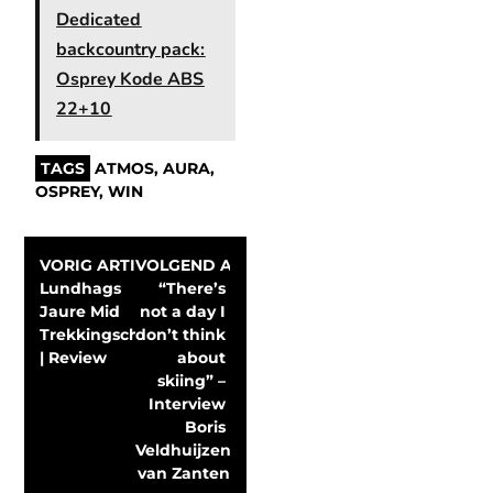
Dedicated
backcountry pack:
Osprey Kode ABS
22+10
TAGS
ATMOS
,
AURA
,
OSPREY
,
WIN
VORIG ARTIKEL
VOLGEND ARTIKEL
Lundhags 
“There’s 
Jaure Mid 
not a day I 
Trekkingschoenen 
don’t think 
| Review
about 
skiing” – 
Interview 
Boris 
Veldhuijzen 
van Zanten