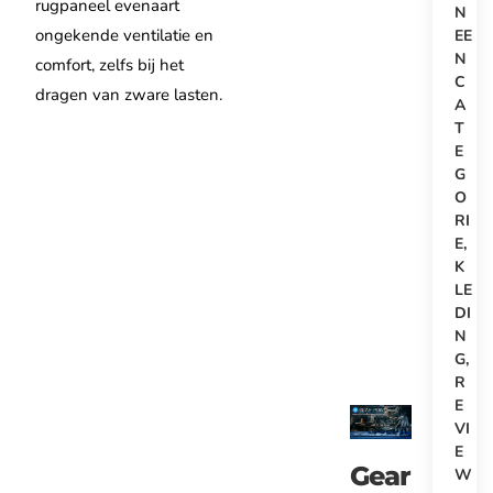
rugpaneel evenaart
N
ongekende ventilatie en
EE
N
comfort, zelfs bij het
C
dragen van zware lasten.
A
T
E
G
O
RI
E
,
K
LE
DI
N
G
,
R
E
VI
E
Gear
W