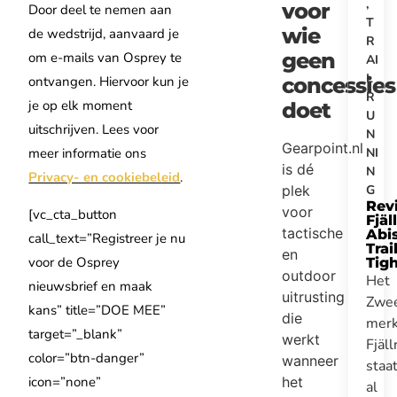
,
voor
Door deel te nemen aan
T
wie
de wedstrijd, aanvaard je
R
geen
om e-mails van Osprey te
AI
L
concessies
ontvangen. Hiervoor kun je
R
je op elk moment
doet
U
uitschrijven. Lees voor
N
Gearpoint.nl
NI
meer informatie ons
is dé
N
Privacy- en cookiebeleid
.
G
plek
Rev
voor
[vc_cta_button
Fjäl
tactische
Abi
call_text=”Registreer je nu
Trai
en
voor de Osprey
Tig
outdoor
Het
nieuwsbrief en maak
uitrusting
Zwe
kans” title=”DOE MEE”
die
mer
target=”_blank”
werkt
Fjäl
color=”btn-danger”
wanneer
staa
icon=”none”
het
al