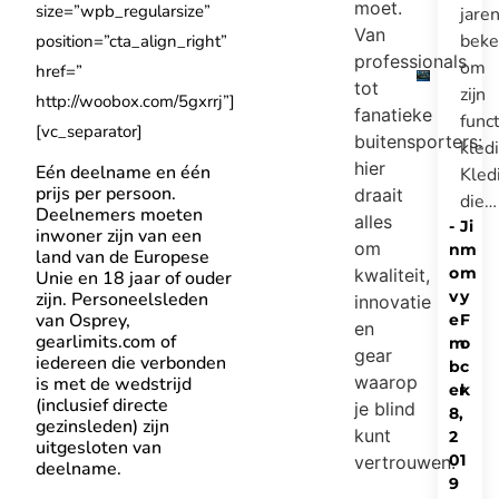
moet.
size=”wpb_regularsize”
jare
Van
bek
position=”cta_align_right”
professionals
om
href=”
tot
zijn
http://woobox.com/5gxrrj”]
fanatieke
func
[vc_separator]
buitensporters:
kled
hier
Eén deelname en één
Kled
prijs per persoon.
draait
die…
Deelnemers moeten
alles
-
Ji
inwoner zijn van een
om
n
m
land van de Europese
o
m
kwaliteit,
Unie en 18 jaar of ouder
v
y
zijn. Personeelsleden
innovatie
van Osprey,
e
F
en
gearlimits.com of
m
o
gear
iedereen die verbonden
b
c
waarop
is met de wedstrijd
er
k
(inclusief directe
je blind
8,
gezinsleden) zijn
kunt
2
uitgesloten van
01
vertrouwen.
deelname.
9