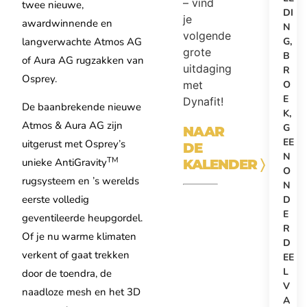
– vind
twee nieuwe,
DI
je
awardwinnende en
N
volgende
langverwachte Atmos AG
G
,
grote
B
of Aura AG rugzakken van
uitdaging
R
Osprey.
met
O
E
Dynafit!
De baanbrekende nieuwe
K
,
Atmos & Aura AG zijn
G
NAAR
EE
uitgerust met Osprey’s
DE
N
TM
unieke AntiGravity
KALENDER
〉
O
rugsysteem en ’s werelds
N
eerste volledig
D
E
geventileerde heupgordel.
R
Of je nu warme klimaten
D
verkent of gaat trekken
EE
L
door de toendra, de
V
naadloze mesh en het 3D
A