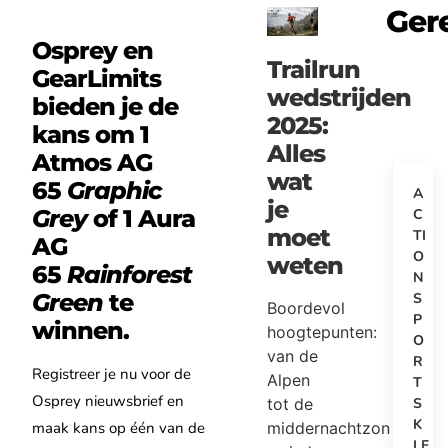
Ger
Osprey en
Trailrun
GearLimits
wedstrijden
bieden je de
2025:
kans om 1
Alles
Atmos AG
wat
65
Graphic
A
je
Grey
of 1 Aura
C
moet
TI
AG
O
weten
65
Rainforest
N
Green
te
S
Boordevol
P
winnen.
hoogtepunten:
O
van de
R
Registreer je nu voor de
Alpen
T
Osprey nieuwsbrief en
tot de
S
K
middernachtzon
maak kans op één van de
LE