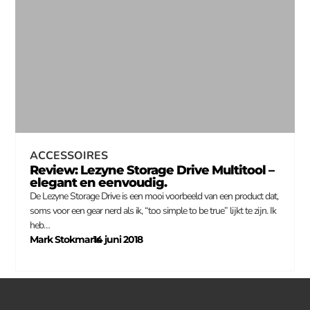
ACCESSOIRES
Review: Lezyne Storage Drive Multitool –
elegant en eenvoudig.
De Lezyne Storage Drive is een mooi voorbeeld van een product dat,
soms voor een gear nerd als ik, “too simple to be true” lijkt te zijn. Ik
heb…
Mark Stokmans
14 juni 2018
–