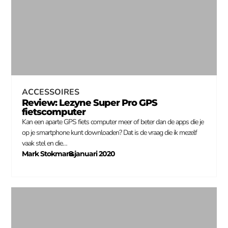
ACCESSOIRES
Review: Lezyne Super Pro GPS
fietscomputer
Kan een aparte GPS fiets computer meer of beter dan de apps die je
op je smartphone kunt downloaden? Dat is de vraag die ik mezelf
vaak stel en die…
Mark Stokmans
8 januari 2020
–