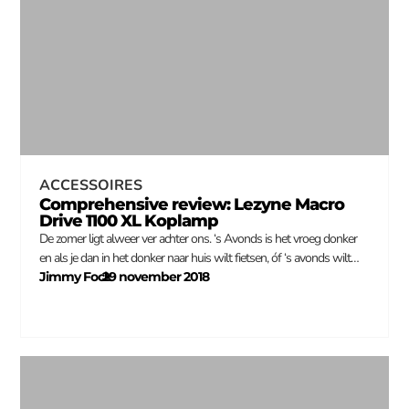
ACCESSOIRES
Comprehensive review: Lezyne Macro
Drive 1100 XL Koplamp
De zomer ligt alweer ver achter ons. ‘s Avonds is het vroeg donker
en als je dan in het donker naar huis wilt fietsen, óf ‘s avonds wilt…
Jimmy Fock
29 november 2018
–