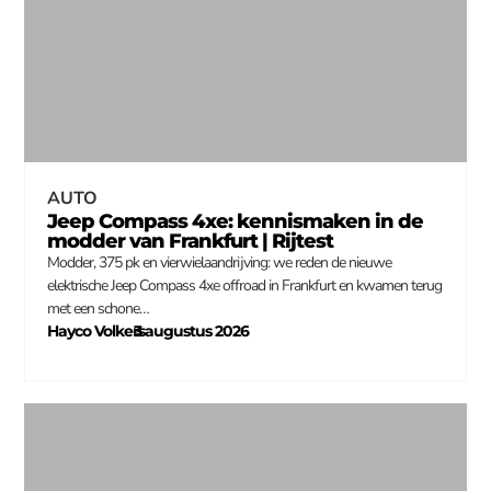
AUTO
Jeep Compass 4xe: kennismaken in de
modder van Frankfurt | Rijtest
Modder, 375 pk en vierwielaandrijving: we reden de nieuwe
elektrische Jeep Compass 4xe offroad in Frankfurt en kwamen terug
met een schone…
Hayco Volkers
3 augustus 2026
–