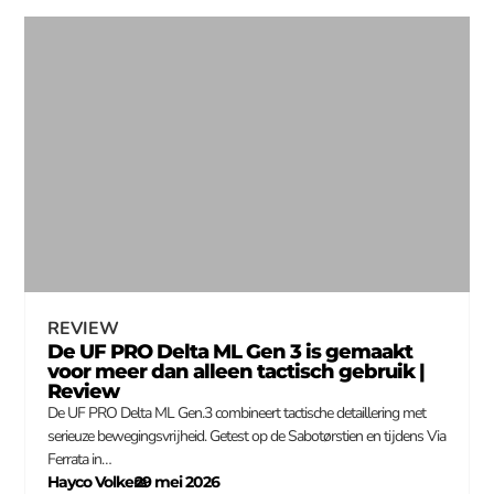
REVIEW
De UF PRO Delta ML Gen 3 is gemaakt
voor meer dan alleen tactisch gebruik |
Review
De UF PRO Delta ML Gen.3 combineert tactische detaillering met
serieuze bewegingsvrijheid. Getest op de Sabotørstien en tijdens Via
Ferrata in…
Hayco Volkers
29 mei 2026
–