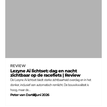
REVIEW
Lezyne Ai lichtset: dag en nacht
zichtbaar op de racefiets | Review
De Lezyne Ai lichtset biedt sterke zichtbaarheid overdag en in het
donker, inclusief een automatisch remlicht. De bouwkwaliteit is
hoog, maar de…
Peter van Dartel
2 juni 2026
–