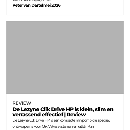
Peter van Dartel
11 mei 2026
–
REVIEW
De Lezyne Clik Drive HP is klein, slim en
verrassend effectief | Review
De Lezyne Clik Drive HP is een compacte minipomp die speciaal
ontworpen is voor Clik Valve systemen en uitblinkt in