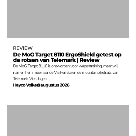
REVIEW
De MoG Target 8110 ErgoShield getest op
de rotsen van Telemark | Review
De MoG Target 8110 is ontworpen voor wapentraining, maar wij
namen hem mee naar de Via Ferrata en de mountainbiketrails van
Telemark. Vier dagen…
Hayco Volkers
6 augustus 2026
–