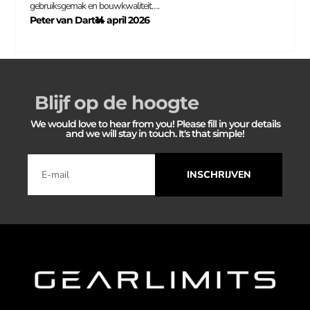
gebruiksgemak en bouwkwaliteit….
Peter van Dartel
14 april 2026
–
Blijf op de hoogte
We would love to hear from you! Please fill in your details
and we will stay in touch. It's that simple!
INSCHRIJVEN