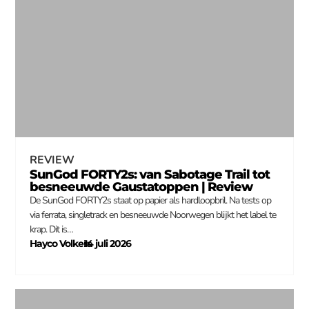
REVIEW
SunGod FORTY2s: van Sabotage Trail tot
besneeuwde Gaustatoppen | Review
De SunGod FORTY2s staat op papier als hardloopbril. Na tests op
via ferrata, singletrack en besneeuwde Noorwegen blijkt het label te
krap. Dit is…
Hayco Volkers
14 juli 2026
–