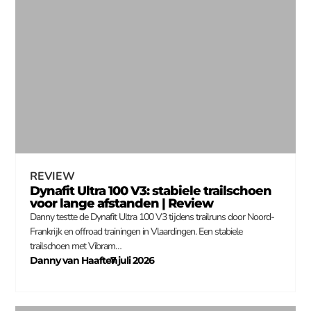
REVIEW
Dynafit Ultra 100 V3: stabiele trailschoen
voor lange afstanden | Review
Danny testte de Dynafit Ultra 100 V3 tijdens trailruns door Noord-
Frankrijk en offroad trainingen in Vlaardingen. Een stabiele
trailschoen met Vibram…
Danny van Haaften
7 juli 2026
–