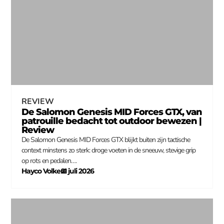
REVIEW
De Salomon Genesis MID Forces GTX, van
patrouille bedacht tot outdoor bewezen |
Review
De Salomon Genesis MID Forces GTX blijkt buiten zijn tactische
context minstens zo sterk: droge voeten in de sneeuw, stevige grip
op rots en pedalen….
Hayco Volkers
21 juli 2026
–