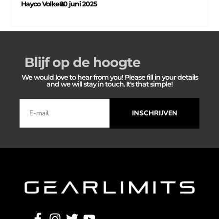
Hayco Volkers
20 juni 2025
–
Blijf op de hoogte
We would love to hear from you! Please fill in your details
and we will stay in touch. It's that simple!
INSCHRIJVEN