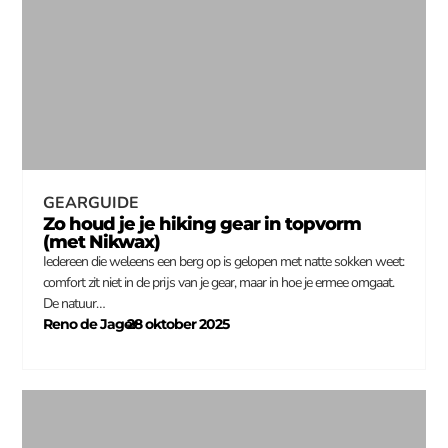
GEARGUIDE
Zo houd je je hiking gear in topvorm
(met Nikwax)
Iedereen die weleens een berg op is gelopen met natte sokken weet:
comfort zit niet in de prijs van je gear, maar in hoe je ermee omgaat.
De natuur…
Reno de Jager
28 oktober 2025
–