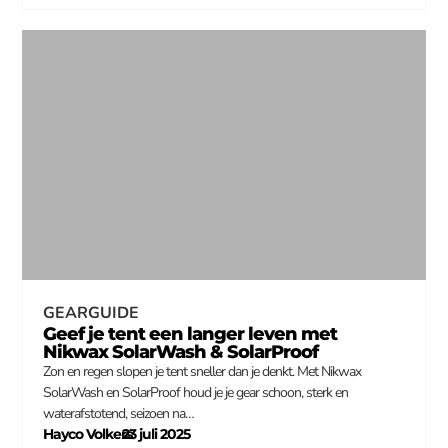
GEARGUIDE
Geef je tent een langer leven met
Nikwax SolarWash & SolarProof
Zon en regen slopen je tent sneller dan je denkt. Met Nikwax
SolarWash en SolarProof houd je je gear schoon, sterk en
waterafstotend, seizoen na…
Hayco Volkers
23 juli 2025
–