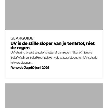
GEARGUIDE
UV is de stille sloper van je tentstof, niet
de regen
UV-straling breekt tentstof sneller af dan regen. Nikwax’ nieuwe
SolarWash en SolarProof pakken vuil, waterafstoting én UV-schade
in twee stappen…
Reno de Jager
30 juni 2026
–