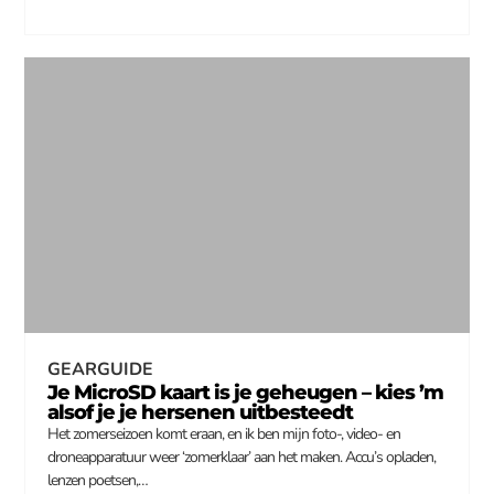
GEARGUIDE
Je MicroSD kaart is je geheugen – kies ’m
alsof je je hersenen uitbesteedt
Het zomerseizoen komt eraan, en ik ben mijn foto-, video- en
droneapparatuur weer ‘zomerklaar’ aan het maken. Accu’s opladen,
lenzen poetsen,…