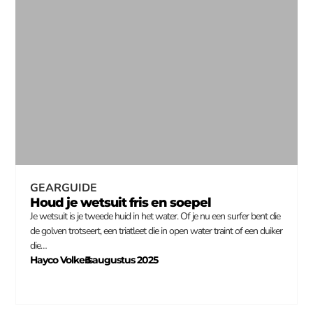
GEARGUIDE
Houd je wetsuit fris en soepel
Je wetsuit is je tweede huid in het water. Of je nu een surfer bent die
de golven trotseert, een triatleet die in open water traint of een duiker
die…
Hayco Volkers
3 augustus 2025
–