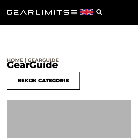
HOME | GEARGUIDE
GearGuide
BEKIJK CATEGORIE