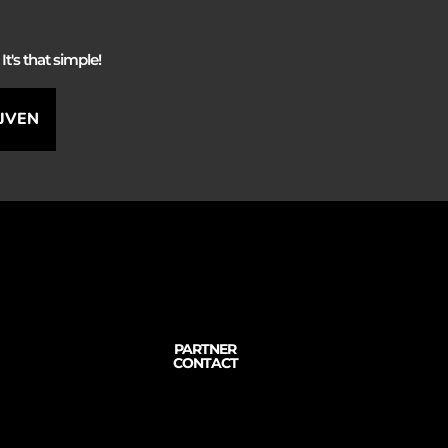
It's that simple!
IJVEN
PARTNER
CONTACT