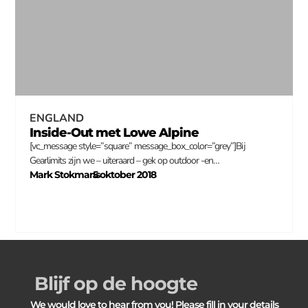
ENGLAND
Inside-Out met Lowe Alpine
[vc_message style=”square” message_box_color=”grey”]Bij
Gearlimits zijn we – uiteraard – gek op outdoor -en…
Mark Stokmans
5 oktober 2018
–
Blijf op de hoogte
We would love to hear from you! Please fill in your details