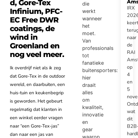
d, Gore-Tex
Ams
die
IRX
Infinium, PFC-
werkt
202
EC Free DWR
wanneer
keer
het
coatings, de
teru
moet.
wind in
naar
Van
Groenland en
de
professionals
RAI
nog veel meer.
tot
Ams
fanatieke
op
Ik overdrijf niet als ik zeg
buitensporters:
4
dat Gore-Tex in de outdoor
hier
en
wereld, en daarbuiten, een
draait
5
alles
huis-tuin en keukenbegrip
nove
om
is geworden. Het gebeurt
Ontd
kwaliteit,
regelmatig dat klanten in
wat
innovatie
een winkel eerder vragen
dit
en
naar
“een Gore-Tex-jas”
B2B
gear
hard
dan naar een jas van
waarop