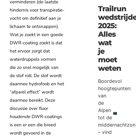
verminderen (de laatste
Trailrun
hindernis voor transpiratie-
wedstrijd
vocht om definitief aan je
2025:
lichaam te ontsnappen)
.
Alles
Wat je zoekt in een goede
wat
DWR-coating zoekt is dat
je
het ervoor zorgt dat
moet
waterdruppels vormen
weten
die
zo snel mogelijk van
de stof rolt.
De stof wordt
Boordevol
daarmee hydrofoob en het
hoogtepunten:
“afparel effect” wordt
van
daarmee bereikt.
Deze
de
discussie over
fluor
Alpen
houdende
DWR-coatings
tot de
is een er een die breed
middernachtzon
– vind
wordt gevoerd in de