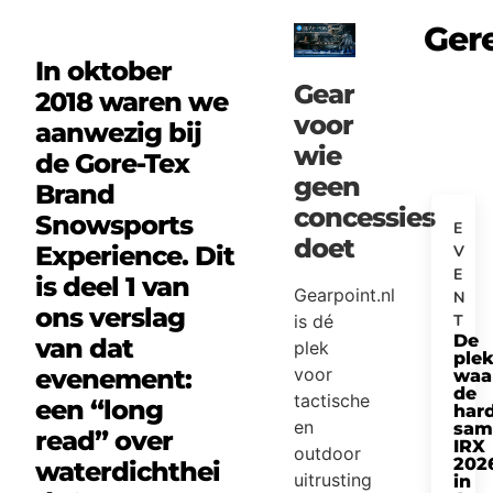
Ger
In oktober
Gear
2018 waren we
voor
aanwezig bij
wie
de Gore-Tex
geen
Brand
concessies
Snowsports
E
doet
Experience.
Dit
V
E
is deel 1 van
Gearpoint.nl
N
ons verslag
T
is dé
De
van dat
plek
ple
evenement:
voor
waa
de
tactische
een “long
har
en
sam
read” over
IRX
outdoor
202
waterdichthei
uitrusting
in