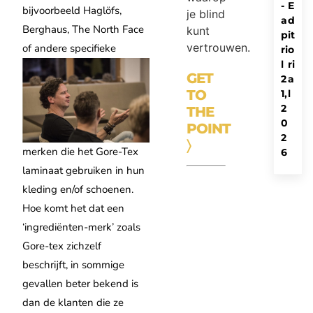
-
E
bijvoorbeeld Haglöfs,
je blind
a
d
Berghaus, The North Face
kunt
p
it
vertrouwen.
of andere specifieke
ri
o
l
ri
GET
2
a
TO
1,
l
2
THE
0
POINT
2
〉
merken die het Gore-Tex
6
laminaat gebruiken in hun
kleding en/of schoenen.
Hoe komt het dat een
‘ingrediënten-merk’ zoals
Gore-tex zichzelf
beschrijft, in sommige
gevallen beter bekend is
dan de klanten die ze