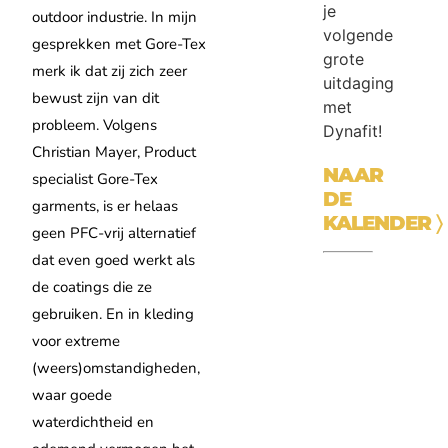
je
outdoor industrie. In mijn
volgende
gesprekken met Gore-Tex
grote
merk ik dat zij zich zeer
uitdaging
bewust zijn van dit
met
probleem.
Volgens
Dynafit!
Christian Mayer, Product
NAAR
specialist Gore-Tex
DE
garments, is er helaas
KALENDER
〉
geen PFC-vrij alternatief
dat even goed werkt als
de coatings die ze
gebruiken.
En in kleding
voor extreme
(weers)omstandigheden,
waar goede
waterdichtheid en