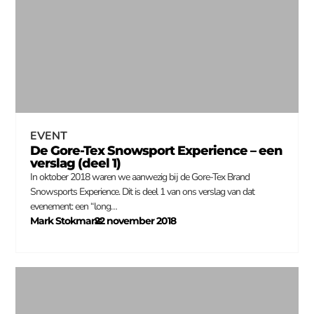
EVENT
De Gore-Tex Snowsport Experience – een
verslag (deel 1)
In oktober 2018 waren we aanwezig bij de Gore-Tex Brand
Snowsports Experience. Dit is deel 1 van ons verslag van dat
evenement: een “long…
Mark Stokmans
22 november 2018
–