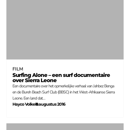
FILM
Surfing Alone – een surf documentaire
over Sierra Leone
Een documentaire over het opmerkelijke verhaal van Jahbez Benga
en de Bureh Beach Surf Club (BBSC) in het West-Afrikaanse Sierra
Leone. Een land dat…
Hayco Volkers
11 augustus 2016
–