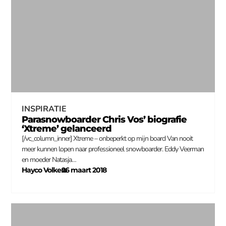
INSPIRATIE
Parasnowboarder Chris Vos’ biografie
‘Xtreme’ gelanceerd
[/vc_column_inner] Xtreme – onbeperkt op mijn board Van nooit
meer kunnen lopen naar professioneel snowboarder. Eddy Veerman
en moeder Natasja…
Hayco Volkers
26 maart 2018
–