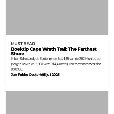
MUST READ
Boektip Cape Wrath Trail; The Farthest
Shore
Ik ben Schotlandgek. Eerder rende ik al 145 van de 282 Munros op
(bergen boven de 3.000 voet, 914,4 meter), een tocht met meer dan
90.000…
Jan Fokke Oosterhof
16 juli 2025
–