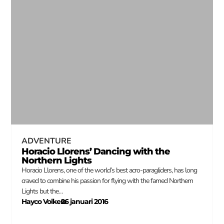
ADVENTURE
Horacio Llorens’ Dancing with the
Northern Lights
Horacio Llorens, one of the world’s best acro-paragliders, has long
craved to combine his passion for flying with the famed Northern
Lights but the…
Hayco Volkers
26 januari 2016
–