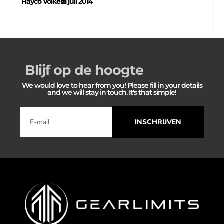
Hayco Volkers
21 juli 2014
–
Blijf op de hoogte
We would love to hear from you! Please fill in your details
and we will stay in touch. It's that simple!
INSCHRIJVEN