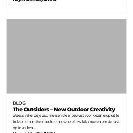
–
BLOG
The Outsiders – New Outdoor Creativity
Steeds vaker zie je ze… mensen die er bewust voor kiezen erop uit te
trekken om in-the-middle-of-nowhere te wildkamperen om de rust
op te zoeken,…