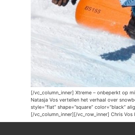
[/vc_column_inner] Xtreme – onbeperkt op m
Natasja Vos vertellen het verhaal over snow
style=”flat” shape=”square” color=”black” a
[/vc_column_inner][/vc_row_inner] Chris Vos