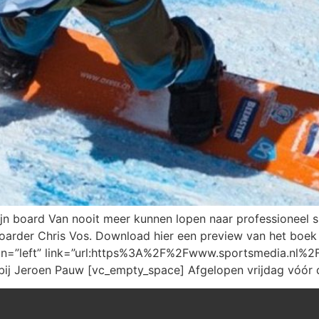
ijn board Van nooit meer kunnen lopen naar professionee
boarder Chris Vos. Download hier een preview van het boe
lign=”left” link=”url:https%3A%2F%2Fwww.sportsmedia.nl%2F
 bij Jeroen Pauw [vc_empty_space] Afgelopen vrijdag vóór 