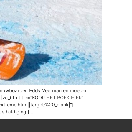
l snowboarder. Eddy Veerman en moeder
k [vc_btn title=”KOOP HET BOEK HIER”
xtreme.html||target:%20_blank|”]
de huldiging […]