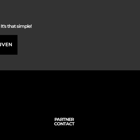
It's that simple!
IJVEN
PARTNER
CONTACT