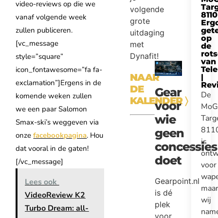
video-reviews op die we
Tar
volgende
8110
vanaf volgende week
grote
Erg
zullen publiceren.
get
uitdaging
op
[vc_message
met
de
rot
Dynafit!
style=”square”
van
icon_fontawesome=”fa fa-
Tel
NAAR
|
exclamation”]
Ergens in de
Rev
DE
Gear
De
komende weken zullen
KALENDER
〉
voor
MoG
we een paar Salomon
wie
Targ
Smax-ski’s weggeven via
811
geen
onze
facebookpagina
.
Hou
is
concessies
dat vooral in de gaten!
ontw
doet
[/vc_message]
voor
wape
Gearpoint.nl
Lees ook
maa
is dé
VideoReview K2
wij
plek
Turbo Dream: all-
nam
voor