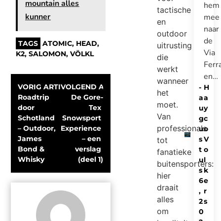
mountain alles
hem
tactische
kunner
mee
en
naar
outdoor
de
TAGS
ATOMIC
,
HEAD
,
uitrusting
Via
K2
,
SALOMON
,
VÖLKL
die
Ferr
werkt
en…
wanneer
VORIG ARTIKEL
VOLGEND ARTIKEL
-
H
het
Roadtrip 
De Gore-
a
a
moet.
door 
Tex 
u
y
Van
Schotland 
Snowsport 
g
c
professionals
– Outdoor, 
Experience 
u
o
James 
– een 
s
V
tot
Bond & 
verslag 
t
o
fanatieke
Whisky
(deel 1)
u
l
buitensporters:
s
k
hier
6
e
draait
,
r
alles
2
s
om
0