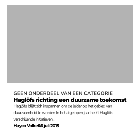
GEEN ONDERDEEL VAN EEN CATEGORIE
Haglöfs richting een duurzame toekomst
Haglöfs blijft zich inspannen om de leider op het gebied van
duurzaamheid te worden In het afgelopen jaar heeft Haglöfs
verschillende initiatieven…
Hayco Volkers
26 juli 2015
–