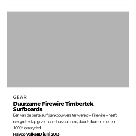
GEAR
Duurzame Firewire Timbertek
Surfboards
Een van de beste surfplankbouwers ter wereld – Firewire – heeft
een grote stap gezet naar duurzaamheid, door te komen met een
100% gerecycled…
Hayco Volkers
20 juni 2013
–