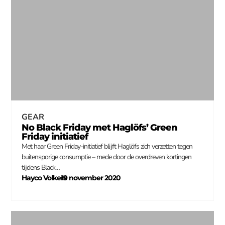
GEAR
No Black Friday met Haglöfs’ Green
Friday initiatief
Met haar Green Friday-initiatief blijft Haglöfs zich verzetten tegen
buitensporige consumptie – mede door de overdreven kortingen
tijdens Black…
Hayco Volkers
19 november 2020
–