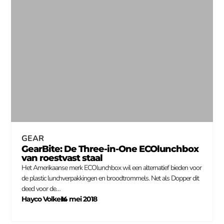
GEAR
GearBite: De Three-in-One ECOlunchbox
van roestvast staal
Het Amerikaanse merk ECOlunchbox wil een alternatief bieden voor
de plastic lunchverpakkingen en broodtrommels. Net als Dopper dit
deed voor de…
Hayco Volkers
14 mei 2018
–