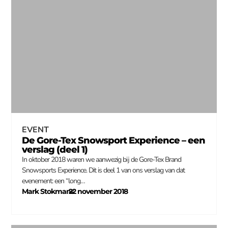
EVENT
De Gore-Tex Snowsport Experience – een
verslag (deel 1)
In oktober 2018 waren we aanwezig bij de Gore-Tex Brand
Snowsports Experience. Dit is deel 1 van ons verslag van dat
evenement: een “long…
Mark Stokmans
22 november 2018
–