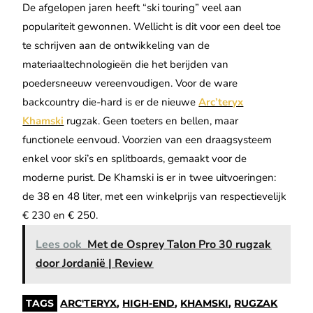
De afgelopen jaren heeft “ski touring” veel aan
populariteit gewonnen. Wellicht is dit voor een deel toe
te schrijven aan de ontwikkeling van de
materiaaltechnologieën die het berijden van
poedersneeuw vereenvoudigen. Voor de ware
backcountry die-hard is er de nieuwe
Arc’teryx
Khamski
rugzak. Geen toeters en bellen, maar
functionele eenvoud. Voorzien van een draagsysteem
enkel voor ski’s en splitboards, gemaakt voor de
moderne purist. De Khamski is er in twee uitvoeringen:
de 38 en 48 liter, met een winkelprijs van respectievelijk
€ 230 en € 250.
Lees ook
Met de Osprey Talon Pro 30 rugzak
door Jordanië | Review
TAGS
ARC'TERYX
,
HIGH-END
,
KHAMSKI
,
RUGZAK