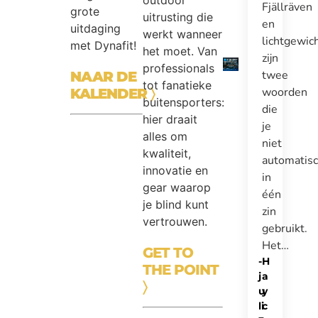
Fjällräven
grote
uitrusting die
en
uitdaging
werkt wanneer
lichtgewic
met Dynafit!
het moet. Van
zijn
professionals
twee
NAAR DE
tot fanatieke
woorden
KALENDER
〉
buitensporters:
die
hier draait
je
alles om
niet
kwaliteit,
automatis
innovatie en
in
gear waarop
één
je blind kunt
zin
vertrouwen.
gebruikt.
Het…
GET TO
-
H
THE POINT
j
a
〉
u
y
li
c