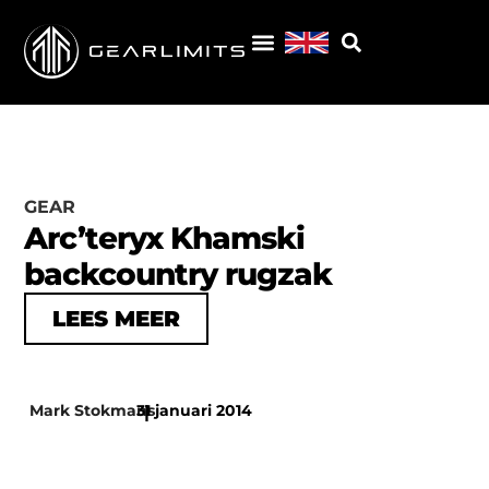
GEAR
Arc’teryx Khamski
backcountry rugzak
LEES MEER
Mark Stokmans
31 januari 2014
|