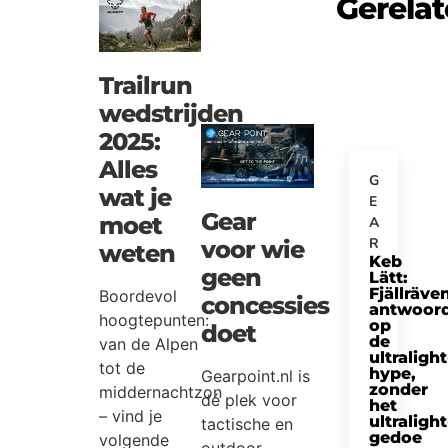
Gerela
Trailrun
wedstrijden
2025:
Alles
G
wat je
E
Gear
moet
A
R
voor wie
weten
Keb
geen
Lätt:
Fjällräve
Boordevol
concessies
antwoor
hoogtepunten:
op
doet
de
van de Alpen
ultralight
tot de
hype,
Gearpoint.nl is
zonder
middernachtzon
dé plek voor
het
– vind je
ultralight
tactische en
gedoe
volgende
outdoor