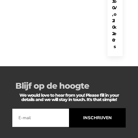
3
o
0
V
,
o
2
l
0
k
2
e
6
r
s
Blijf op de hoogte
We would love to hear from you! Please fill in your
details and we will stay in touch. It's that simple!
INSCHRIJVEN