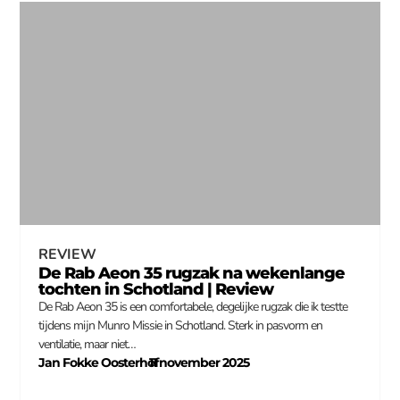
REVIEW
De Rab Aeon 35 rugzak na wekenlange
tochten in Schotland | Review
De Rab Aeon 35 is een comfortabele, degelijke rugzak die ik testte
tijdens mijn Munro Missie in Schotland. Sterk in pasvorm en
ventilatie, maar niet…
Jan Fokke Oosterhof
11 november 2025
–