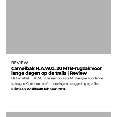
REVIEW
Camelbak H.A.W.G. 20 MTB-rugzak voor
lange dagen op de trails | Review
De Camelbak H.A.W.G. 20 is een robuuste MTB-rugzak voor lange
traildagen. Getest op comfort, indeling en draaggedrag bij volle…
Kristiaan Wulffraat
10 februari 2026
–