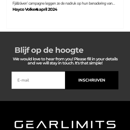
Fjällräven’ campagne leggen ze de nadruk op hun benadering van…
Hayco Volkers
4 april 2024
–
Blijf op de hoogte
We would love to hear from you! Please fill in your details
and we will stay in touch. It's that simple!
INSCHRIJVEN