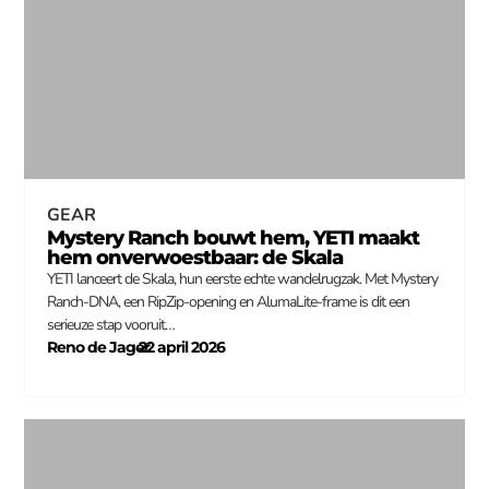
GEAR
Mystery Ranch bouwt hem, YETI maakt
hem onverwoestbaar: de Skala
YETI lanceert de Skala, hun eerste echte wandelrugzak. Met Mystery
Ranch-DNA, een RipZip-opening en AlumaLite-frame is dit een
serieuze stap vooruit…
Reno de Jager
22 april 2026
–