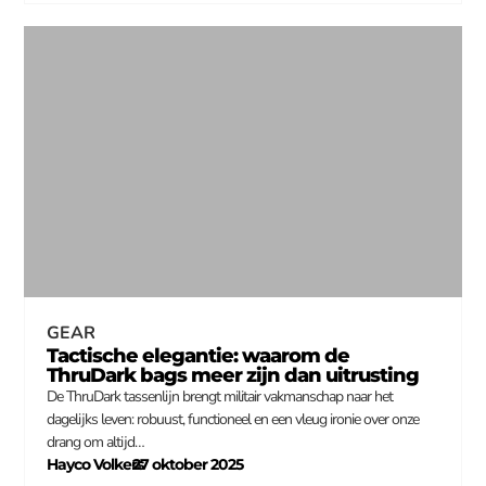
GEAR
Tactische elegantie: waarom de
ThruDark bags meer zijn dan uitrusting
De ThruDark tassenlijn brengt militair vakmanschap naar het
dagelijks leven: robuust, functioneel en een vleug ironie over onze
drang om altijd…
Hayco Volkers
27 oktober 2025
–