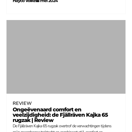
Hayco Volkers
21 mei 2024
–
REVIEW
Ongeëvenaard comfort en
veelzijdigheid: de Fjällräven Kajka 65
rugzak | Review
De Fjällräven Kajka 65 rugzak overtrof de verwachtingen tijdens