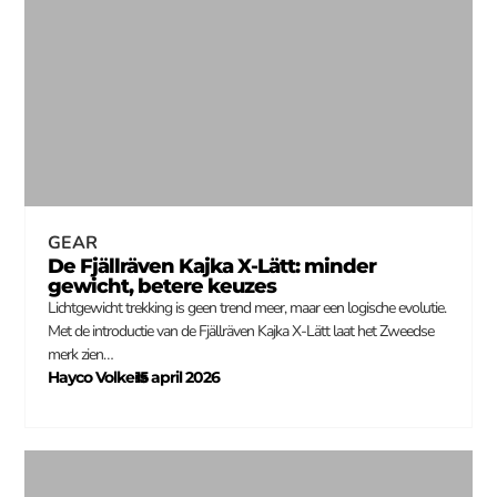
GEAR
De Fjällräven Kajka X-Lätt: minder
gewicht, betere keuzes
Lichtgewicht trekking is geen trend meer, maar een logische evolutie.
Met de introductie van de Fjällräven Kajka X-Lätt laat het Zweedse
merk zien…
Hayco Volkers
15 april 2026
–