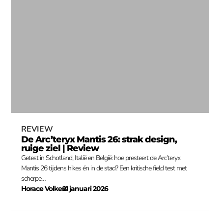
REVIEW
De Arc’teryx Mantis 26: strak design,
ruige ziel | Review
Getest in Schotland, Italië en België: hoe presteert de Arc’teryx
Mantis 26 tijdens hikes én in de stad? Een kritische field test met
scherpe…
Horace Volkers
21 januari 2026
–