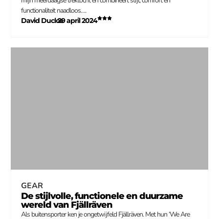
mijn meerdaagse trektocht en combineert stijl, comfort en
functionaliteit naadloos….
David Duclos
29 april 2024
–
GEAR
De stijlvolle, functionele en duurzame
wereld van Fjällräven
Als buitensporter ken je ongetwijfeld Fjällräven. Met hun ‘We Are