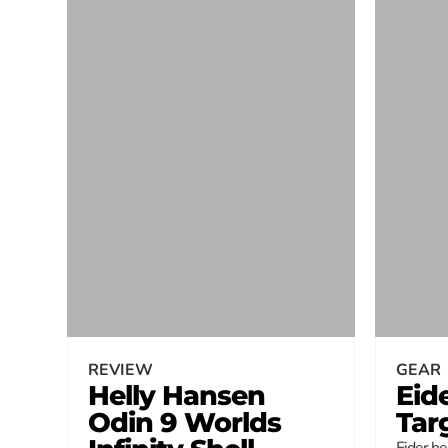
REVIEW
GEAR
Helly Hansen
Eid
Odin 9 Worlds
Tar
Eider he