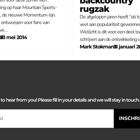
backcountry
rugzak
ing op haar Mountain Sports-
ie, de nieuwe Momentum-lijn.
De afgelopen jaren heeft “ski t
l ontworpen voor fans van
veel aan populariteit gewonne
eve…
Wellicht is dit voor een deel to
al
–
23 mei 2014
schrijven aan de ontwikkeling 
Mark Stokmans
–
31 januari 2
 hear from you! Please fill in your details and we will stay in touch. 
INSCHR