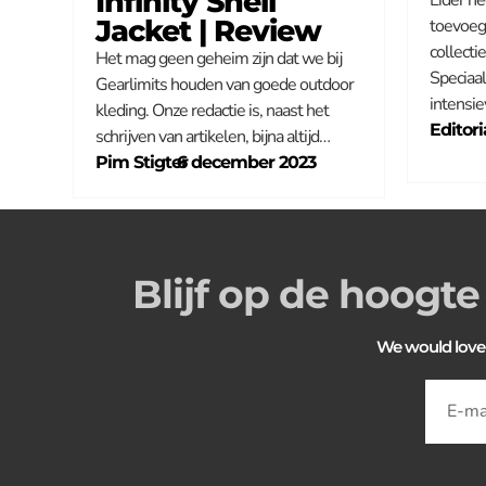
Infinity Shell
Jacket | Review
toevoeg
collect
Het mag geen geheim zijn dat we bij
Speciaa
Gearlimits houden van goede outdoor
intensi
kleding. Onze redactie is, naast het
Editori
schrijven van artikelen, bijna altijd…
Pim Stigter
–
6 december 2023
Blijf op de hoogte
We would love to