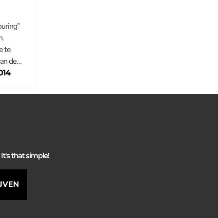
ouring”
n.
e te
van de…
014
It's that simple!
IJVEN