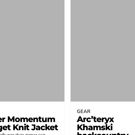
GEAR
er Momentum
Arc’teryx
get Knit Jacket
Khamski
eft voor deze zomer een