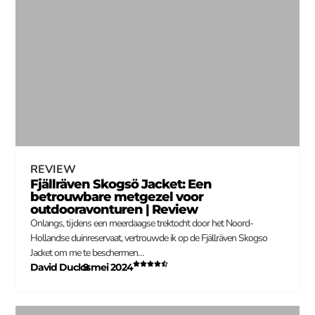
REVIEW
Fjällräven Skogsö Jacket: Een
betrouwbare metgezel voor
outdooravonturen | Review
Onlangs, tijdens een meerdaagse trektocht door het Noord-
Hollandse duinreservaat, vertrouwde ik op de Fjällräven Skogso
Jacket om me te beschermen…
David Duclos
9 mei 2024
–