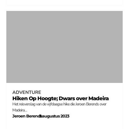
ADVENTURE
Hiken Op Hoogte; Dwars over Madeira
Het reisverslag van de vijfdaagse hike die Jeroen Berends over
Madeira…
Jeroen Berends
3 augustus 2023
–