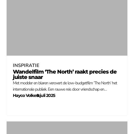
INSPIRATIE
Wandelfilm ‘The North’ raakt precies de
juiste snaar
Met modder en blaren verovert de low-budgetfilm ‘The North’ het
internationale publiek. Een rauwe reis door vriendschap en…
Hayco Volkers
9 juli 2025
–