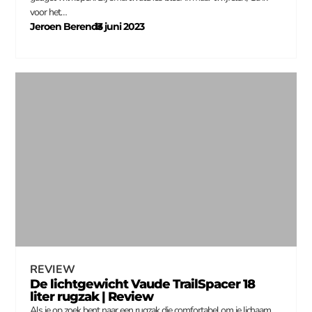
voor het…
Jeroen Berends
13 juni 2023
–
REVIEW
De lichtgewicht Vaude TrailSpacer 18
liter rugzak | Review
Als je op zoek bent naar een rugzak die comfortabel om je lichaam