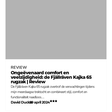
REVIEW
Ongeëvenaard comfort en
veelzijdigheid: de Fjällräven Kajka 65
rugzak | Review
De Fjällräven Kajka 65 rugzak overtrof de verwachtingen tijdens
mijn meerdaagse trektocht en combineert stijl, comfort en
functionaliteit naadloos….
David Duclos
29 april 2024
–