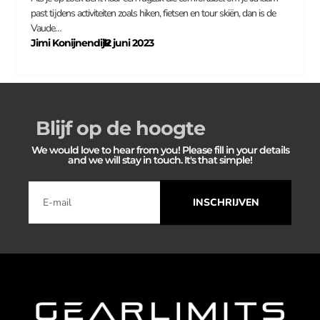
past tijdens activiteiten zoals hiken, fietsen en tour skiën, dan is de
Vaude…
Jimi Konijnendijk
12 juni 2023
–
Blijf op de hoogte
We would love to hear from you! Please fill in your details
and we will stay in touch. It's that simple!
INSCHRIJVEN