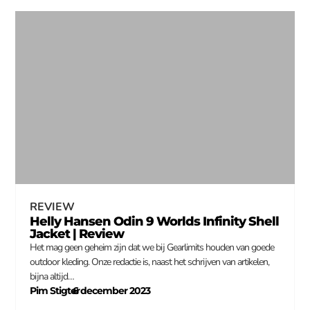
REVIEW
Helly Hansen Odin 9 Worlds Infinity Shell
Jacket | Review
Het mag geen geheim zijn dat we bij Gearlimits houden van goede
outdoor kleding. Onze redactie is, naast het schrijven van artikelen,
bijna altijd…
Pim Stigter
6 december 2023
–