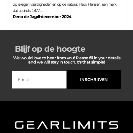
op je eigen vaardigheden en op de natuur. Helly Hansen, een merk
dat al sinds 1877…
Reno de Jager
5 december 2024
–
Blijf op de hoogte
We would love to hear from you! Please fill in your details
and we will stay in touch. It's that simple!
INSCHRIJVEN