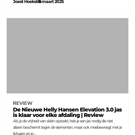
Joest Hoekstra
11 maart 2025
–
REVIEW
De Nieuwe Helly Hansen Elevation 3.0 jas
is klaar voor elke afdaling | Review
Als je de vrijheid van skiën opzoekt, heb je een jas nodig die niet
alleen beschermt tegen de elementen, maar ook meebeweegt met je
lichaam en je…