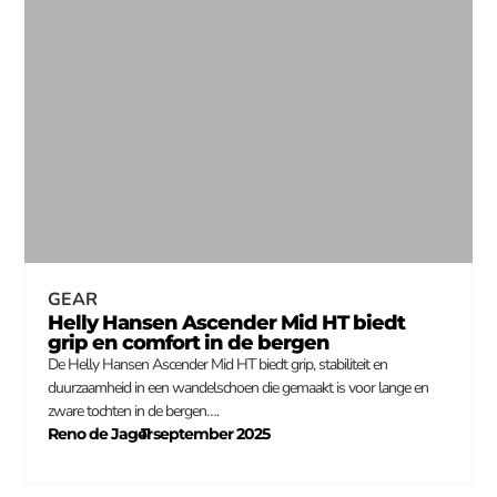
GEAR
Helly Hansen Ascender Mid HT biedt
grip en comfort in de bergen
De Helly Hansen Ascender Mid HT biedt grip, stabiliteit en
duurzaamheid in een wandelschoen die gemaakt is voor lange en
zware tochten in de bergen….
Reno de Jager
11 september 2025
–