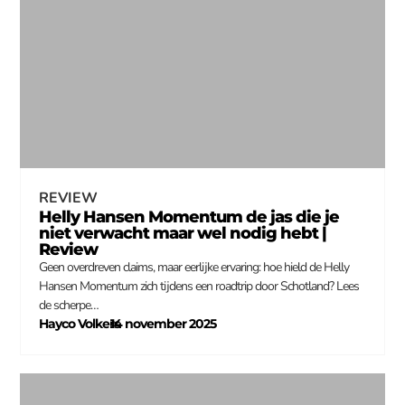
REVIEW
Helly Hansen Momentum de jas die je
niet verwacht maar wel nodig hebt |
Review
Geen overdreven claims, maar eerlijke ervaring: hoe hield de Helly
Hansen Momentum zich tijdens een roadtrip door Schotland? Lees
de scherpe…
Hayco Volkers
14 november 2025
–