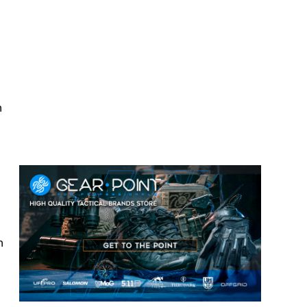
n
s
n