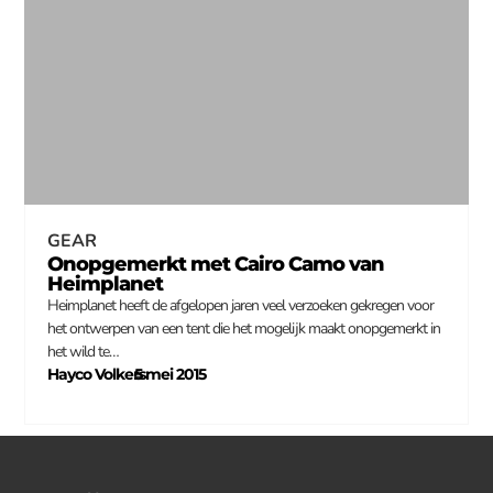
GEAR
Onopgemerkt met Cairo Camo van
Heimplanet
Heimplanet heeft de afgelopen jaren veel verzoeken gekregen voor
het ontwerpen van een tent die het mogelijk maakt onopgemerkt in
het wild te…
Hayco Volkers
5 mei 2015
–