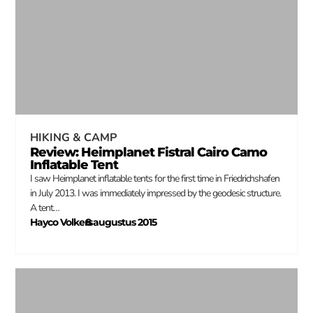
HIKING & CAMP
Review: Heimplanet Fistral Cairo Camo
Inflatable Tent
I saw Heimplanet inflatable tents for the first time in Friedrichshafen
in July 2013. I was immediately impressed by the geodesic structure.
A tent…
Hayco Volkers
8 augustus 2015
–