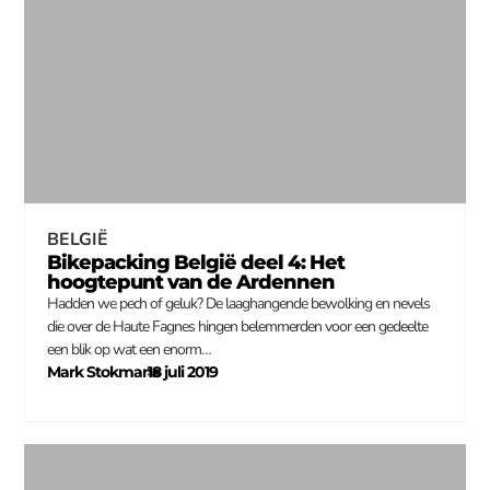
BELGIË
Bikepacking België deel 4: Het
hoogtepunt van de Ardennen
Hadden we pech of geluk? De laaghangende bewolking en nevels
die over de Haute Fagnes hingen belemmerden voor een gedeelte
een blik op wat een enorm…
Mark Stokmans
18 juli 2019
–