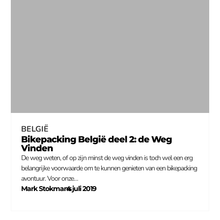
BELGIË
Bikepacking België deel 2: de Weg
Vinden
De weg weten, of op zijn minst de weg vinden is toch wel een erg
belangrijke voorwaarde om te kunnen genieten van een bikepacking
avontuur. Voor onze…
Mark Stokmans
4 juli 2019
–