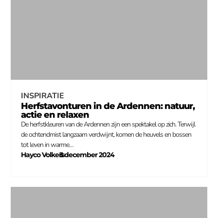
INSPIRATIE
Herfstavonturen in de Ardennen: natuur,
actie en relaxen
De herfstkleuren van de Ardennen zijn een spektakel op zich. Terwijl
de ochtendmist langzaam verdwijnt, komen de heuvels en bossen
tot leven in warme…
Hayco Volkers
3 december 2024
–