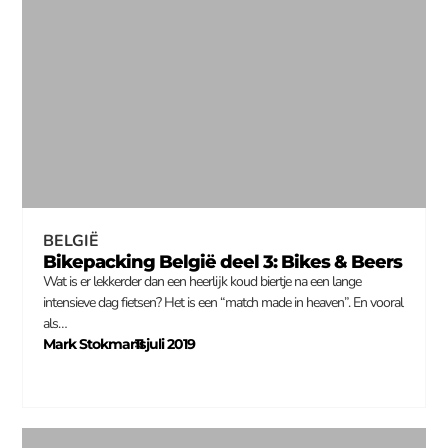
BELGIË
Bikepacking België deel 3: Bikes & Beers
Wat is er lekkerder dan een heerlijk koud biertje na een lange
intensieve dag fietsen? Het is een “match made in heaven”. En vooral
als…
Mark Stokmans
11 juli 2019
–