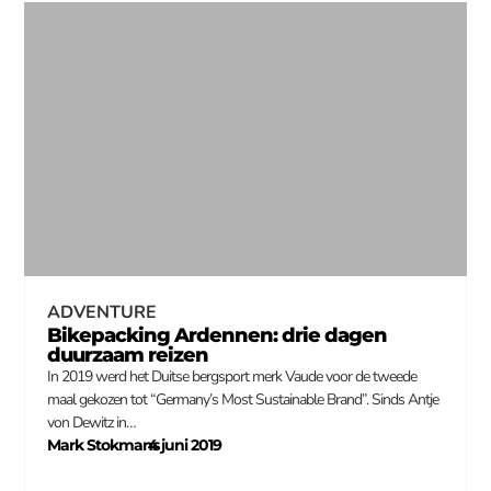
ADVENTURE
Bikepacking Ardennen: drie dagen
duurzaam reizen
In 2019 werd het Duitse bergsport merk Vaude voor de tweede
maal gekozen tot “Germany’s Most Sustainable Brand”. Sinds Antje
von Dewitz in…
Mark Stokmans
4 juni 2019
–