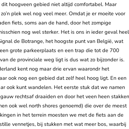
dit hoogveen gebied niet altijd comfortabel. Maar
zo’n plek wel nog veel meer. Omdat je er moeite voor
laden fiets, soms aan de hand, door het zompige
isschien nog wel sterker. Het is ons in ieder geval hee
Signal de Botrange, het hoogste punt van België, wat
 een grote parkeerplaats en een trap die tot de 700
an de provinciale weg ligt is dus wat zo bijzonder is.
derland kent nog maar drie ervan waarondr het
maar ook nog een gebied dat zelf heel hoog ligt. En een
aar ook kunt wandelen. Het eerste stuk dat we namen
gauw rechtsaf draaiden en door het veen heen stakken
rmen ook wel north shores genoemd) die over de meest
ingen in het terrein moesten we met de fiets aan de
lle vennetjes, bij stukken met wat meer bos, waarbij