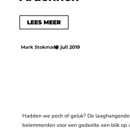
LEES MEER
Mark Stokmans
18 juli 2019
|
Hadden we pech of geluk? De laaghangende 
belemmerden voor een gedeelte een blik op w