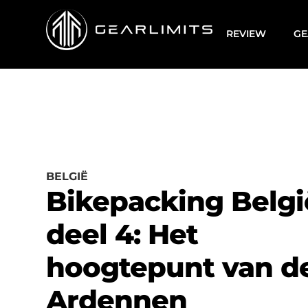
REVIEW
GE
BELGIË
Bikepacking Belgi
deel 4: Het
hoogtepunt van d
Ardennen