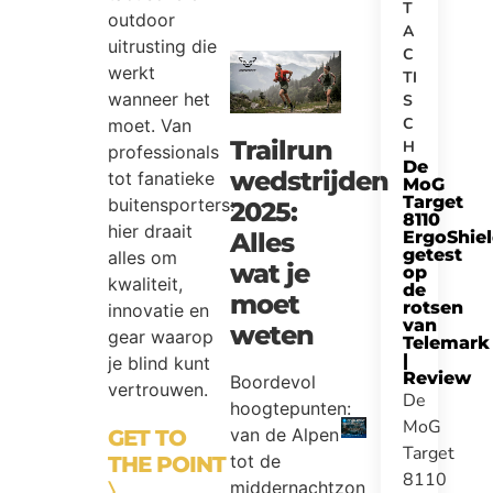
T
outdoor
A
uitrusting die
C
werkt
TI
wanneer het
S
C
moet. Van
Trailrun
H
professionals
De
wedstrijden
tot fanatieke
MoG
Target
buitensporters:
2025:
8110
hier draait
Alles
ErgoShie
getest
alles om
wat je
op
kwaliteit,
de
moet
rotsen
innovatie en
van
weten
gear waarop
Telemark
|
je blind kunt
Review
Boordevol
vertrouwen.
De
hoogtepunten:
MoG
van de Alpen
GET TO
Target
tot de
THE POINT
8110
middernachtzon
〉