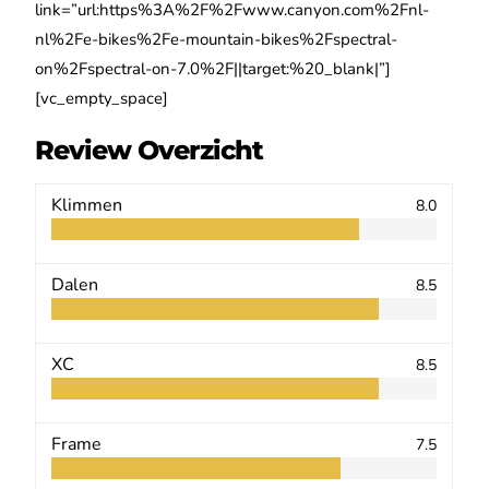
link=”url:https%3A%2F%2Fwww.canyon.com%2Fnl-
nl%2Fe-bikes%2Fe-mountain-bikes%2Fspectral-
on%2Fspectral-on-7.0%2F||target:%20_blank|”]
[vc_empty_space]
Review Overzicht
Klimmen
8.0
Dalen
8.5
XC
8.5
Frame
7.5