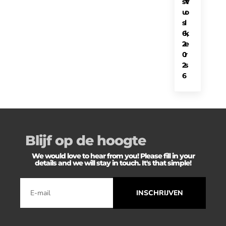
st
V
u
o
s
l
6,
k
2
e
0
r
2
s
6
Blijf op de hoogte
We would love to hear from you! Please fill in your
details and we will stay in touch. It's that simple!
INSCHRIJVEN