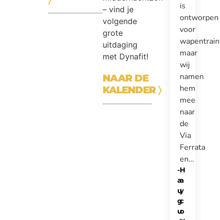
is
– vind je
ontworpen
volgende
voor
grote
wapentrain
uitdaging
maar
met Dynafit!
wij
namen
NAAR DE
hem
KALENDER
〉
mee
naar
de
Via
Ferrata
en…
-
H
a
a
u
y
g
c
u
o