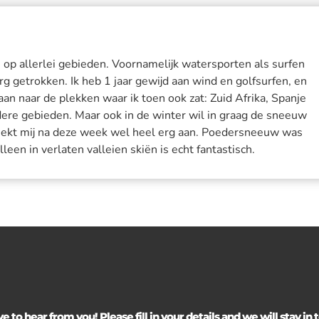
, op allerlei gebieden. Voornamelijk watersporten als surfen
rg getrokken. Ik heb 1 jaar gewijd aan wind en golfsurfen, en
an naar de plekken waar ik toen ook zat: Zuid Afrika, Spanje
dere gebieden. Maar ook in de winter wil in graag de sneeuw
eekt mij na deze week wel heel erg aan. Poedersneeuw was
een in verlaten valleien skiën is echt fantastisch.
 to hear from you! Please fill in your details and we will stay in to