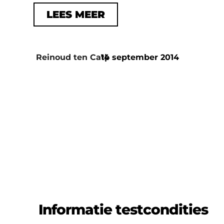
LEES MEER
Reinoud ten Cate
14 september 2014
|
Informatie testcondities