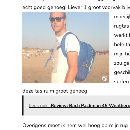
echt goed genoeg! Liever 1 groot voorvak bijv
moeilij
rugtas
werkt 
hele t
mijn h
zou gaa
geschik
surfen
deze tas ruim groot genoeg.
Lees ook
Review: Bach Packman 45 Weatherpr
Overigens moet ik hem wel hoog op mijn rug a