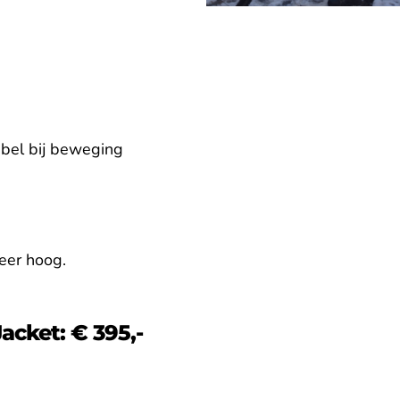
abel bij beweging
zeer hoog.
Jacket: € 395,-