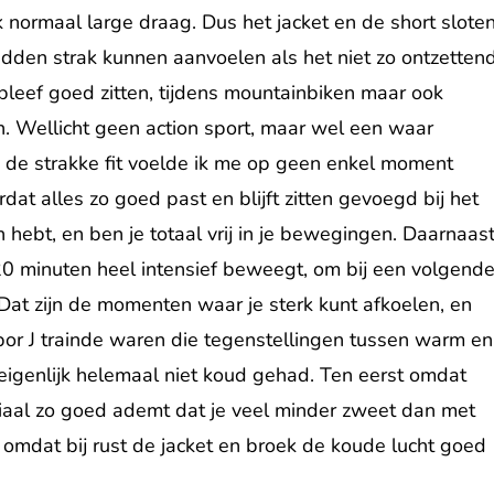
 normaal large draag. Dus het jacket en de short slote
dden strak kunnen aanvoelen als het niet zo ontzetten
 bleef goed zitten, tijdens mountainbiken maar ook
n. Wellicht geen action sport, maar wel een waar
s de strakke fit voelde ik me op geen enkel moment
at alles zo goed past en blijft zitten gevoegd bij het
an hebt, en ben je totaal vrij in je bewegingen. Daarnaas
 20 minuten heel intensief beweegt, om bij een volgend
at zijn de momenten waar je sterk kunt afkoelen, en
por J trainde waren die tegenstellingen tussen warm en
 eigenlijk helemaal niet koud gehad. Ten eerst omdat
iaal zo goed ademt dat je veel minder zweet dan met
 omdat bij rust de jacket en broek de koude lucht goed