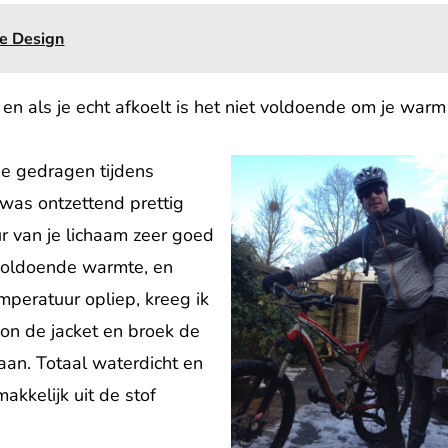
he Design
 en als je echt afkoelt is het niet voldoende om je warm
ie gedragen tijdens
 was ontzettend prettig
ur van je lichaam zeer goed
 voldoende warmte, en
mperatuur opliep, kreeg ik
kon de jacket en broek de
an. Totaal waterdicht en
kkelijk uit de stof