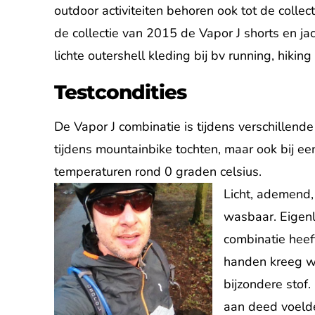
outdoor activiteiten behoren ook tot de coll
de collectie van 2015 de Vapor J shorts en ja
lichte outershell kleding bij bv running, hikin
Testcondities
De Vapor J combinatie is tijdens verschillende 
tijdens mountainbike tochten, maar ook bij een
temperaturen rond 0 graden celsius.
Licht, ademend,
wasbaar. Eigenli
combinatie heeft
handen kreeg wa
bijzondere stof.
aan deed voelde