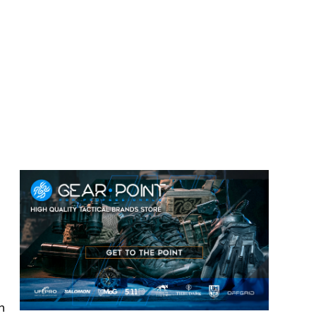
e
s
n