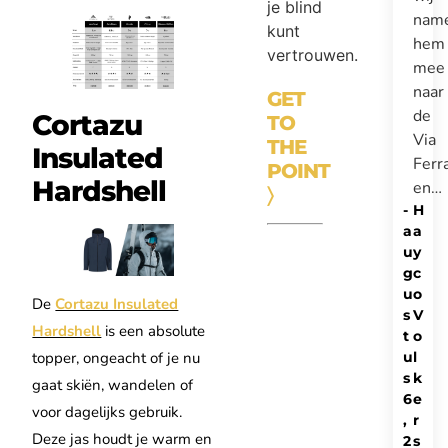
je blind
nam
kunt
hem
vertrouwen.
mee
naar
GET
de
Cortazu
TO
Via
THE
Insulated
Ferr
POINT
Hardshell
en…
〉
-
H
a
a
u
y
g
c
u
o
De
Cortazu Insulated
s
V
Hardshell
is een absolute
t
o
u
l
topper, ongeacht of je nu
s
k
gaat skiën, wandelen of
6
e
voor dagelijks gebruik.
,
r
Deze jas houdt je warm en
2
s