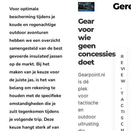
Ger
Voor optimale
bescherming tijdens je
Gear
koude en regenachtige
voor
outdoor avonturen
wie
hebben we een overzicht
geen
samengesteld van de best
concessies
gevoerde
insulated
jassen
R
doet
E
op de markt. Bij het
VI
maken van je keuze voor
Gearpoint.nl
E
de juiste jas, is het van
W
is dé
,
belang om rekening te
plek
T
voor
houden met de specifieke
A
tactische
omstandigheden die je
C
en
zult tegenkomen tijdens
TI
outdoor
S
je volgende trip. Deze
uitrusting
C
keuze hangt sterk af van
H
die