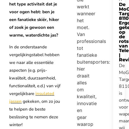
het type activiteit dat je
De
werkt
Mo
voor ogen hebt: ben je
wanneer
Tar
8110
een fanatieke skiër, hiker
het
Erg
moet.
of zoek je gewoon een
get
op
Van
warme, waterdichte jas?
de
professionals
rot
van
In de onderstaande
tot
Tel
vergelijkingstabel hebben
fanatieke
|
Rev
buitensporters:
we naar alle essentiële
De
hier
aspecten (e.g. prijs-
MoG
draait
kwaliteit, duurzaamheid,
Targ
alles
functionaliteit, e.d.) van vijf
811
om
is
vergelijkbare
insulated
kwaliteit,
ontw
jassen
gekeken, om zo jou
innovatie
voor
te helpen de beste
en
wape
beslissing te nemen deze
gear
maa
waarop
winter!
wij