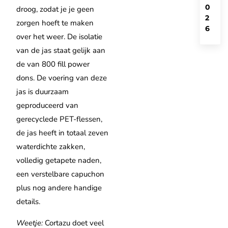
0
droog, zodat je je geen
2
zorgen hoeft te maken
6
over het weer. De isolatie
van de jas staat gelijk aan
de van 800 fill power
dons. De voering van deze
jas is duurzaam
geproduceerd van
gerecyclede PET-flessen,
de jas heeft in totaal zeven
waterdichte zakken,
volledig getapete naden,
een verstelbare capuchon
plus nog andere handige
details.
Weetje:
Cortazu doet veel