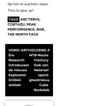
die hen te wachten staan.
Time to gear up!
TAGS
ARC'TERYX
,
CORTAZU
,
PEAK
PERFORMANCE
,
RAB
,
THE NORTH FACE
VORIG ARTIKEL
VOLGEND ARTIKEL
Ere 
MTB-Route 
Research 
Fractury 
introduceert 
Dak van 
de nieuwe 
Netersel 
Explorator 
opent 
GCR40-
gloednieuwe 
wielset
Cube 
Rockslab