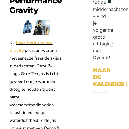
Performance
tot de
Gravity
middernachtzon
– vind
je
volgende
grote
De
Peak Performance
uitdaging
Gravity
jas is ontworpen
met
Dynafit!
met serieuze freeride skiërs
in gedachten. Deze 2-
NAAR
laags Gore-Tex jas is licht
DE
gevoerd om je warm en
KALENDER
〉
droog te houden tijdens
barre
weersomstandigheden.
Naast de volledige
waterdichtheid, is de jas
uitgerust met een Recco®