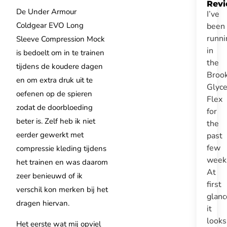
Rev
De Under Armour
I’ve
Coldgear EVO Long
been
runni
Sleeve Compression Mock
in
is bedoelt om in te trainen
the
tijdens de koudere dagen
Broo
en om extra druk uit te
Glyce
oefenen op de spieren
Flex
zodat de doorbloeding
for
beter is. Zelf heb ik niet
the
eerder gewerkt met
past
few
compressie kleding tijdens
week
het trainen en was daarom
At
zeer benieuwd of ik
first
verschil kon merken bij het
glanc
dragen hiervan.
it
look
Het eerste wat mij opviel