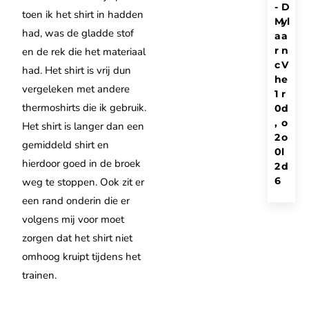
-
D
toen ik het shirt in hadden
M
yl
had, was de gladde stof
a
a
r
n
en de rek die het materiaal
c
V
had. Het shirt is vrij dun
h
e
vergeleken met andere
1
r
thermoshirts die ik gebruik.
0
d
,
o
Het shirt is langer dan een
2
o
gemiddeld shirt en
0
l
hierdoor goed in de broek
2
d
6
weg te stoppen. Ook zit er
een rand onderin die er
volgens mij voor moet
zorgen dat het shirt niet
omhoog kruipt tijdens het
trainen.