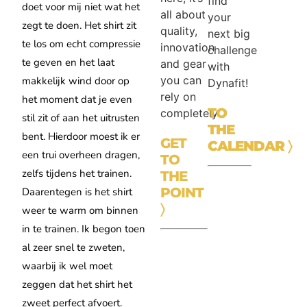
find
doet voor mij niet wat het
all about
your
zegt te doen. Het shirt zit
quality,
next big
te los om echt compressie
innovation
challenge
te geven en het laat
and gear
with
you can
makkelijk wind door op
Dynafit!
rely on
het moment dat je even
TO
completely.
stil zit of aan het uitrusten
THE
bent. Hierdoor moest ik er
GET
CALENDAR
〉
een trui overheen dragen,
TO
zelfs tijdens het trainen.
THE
POINT
Daarentegen is het shirt
〉
weer te warm om binnen
in te trainen. Ik begon toen
al zeer snel te zweten,
waarbij ik wel moet
zeggen dat het shirt het
zweet perfect afvoert.