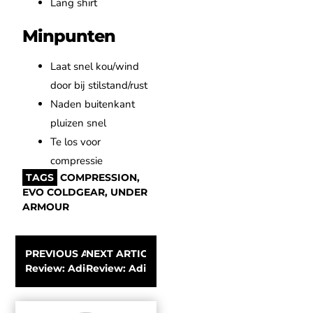
Lang shirt
Minpunten
Laat snel kou/wind
door bij stilstand/rust
Naden buitenkant
pluizen snel
Te los voor
compressie
TAGS
COMPRESSION
,
EVO COLDGEAR
,
UNDER
ARMOUR
PREVIOUS ARTICLE
NEXT ARTICLE
Review: Adidas Terrex Gore-Tex active Shell Jacket
Review: Adidas Terrex Swift Outdoor Broek