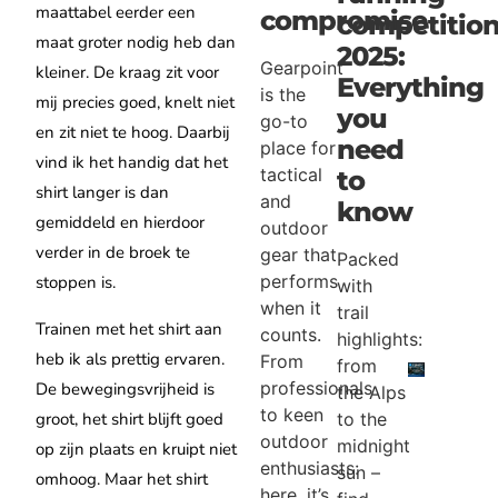
maattabel eerder een
compromise
competitio
maat groter nodig heb dan
2025:
Gearpoint
kleiner. De kraag zit voor
Everything
is the
mij precies goed, knelt niet
you
go-to
en zit niet te hoog. Daarbij
need
place for
vind ik het handig dat het
tactical
to
shirt langer is dan
and
know
gemiddeld en hierdoor
outdoor
verder in de broek te
gear that
Packed
performs
stoppen is.
with
when it
trail
Trainen met het shirt aan
counts.
highlights:
heb ik als prettig ervaren.
From
from
professionals
De bewegingsvrijheid is
the Alps
to keen
groot, het shirt blijft goed
to the
outdoor
midnight
op zijn plaats en kruipt niet
enthusiasts:
sun –
omhoog. Maar het shirt
here, it’s