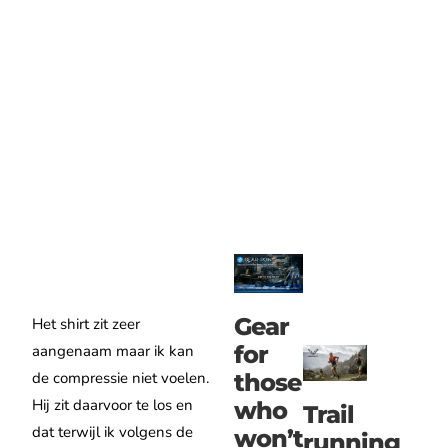
Gear
Het shirt zit zeer
for
aangenaam maar ik kan
those
de compressie niet voelen.
Hij zit daarvoor te los en
who
Trail
dat terwijl ik volgens de
won’t
running