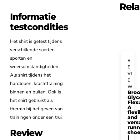
Rela
Informatie
testcondities
Het shirt is getest tijdens
verschillende soorten
sporten en
R
weersomstandigheden.
E
VI
Als shirt tijdens het
E
hardlopen, krachttraining
W
binnen en buiten. Ook is
Bro
Glyc
het shirt gebruikt als
Flex:
A
thermo bij het geven van
flexi
trainingen onder een trui.
and
vers
runn
Review
sho
|