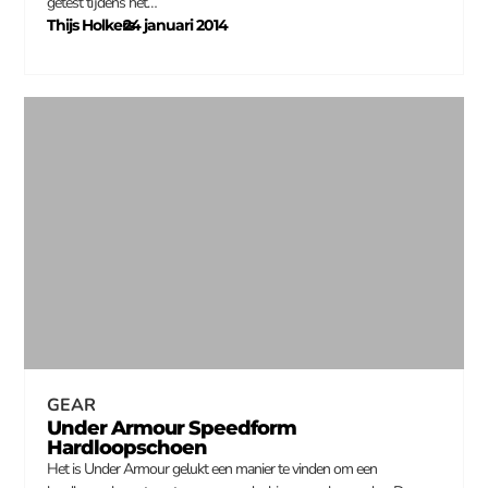
getest tijdens het…
Thijs Holkers
24 januari 2014
–
GEAR
Under Armour Speedform
Hardloopschoen
Het is Under Armour gelukt een manier te vinden om een