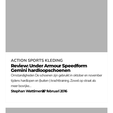
ACTION SPORTS KLEDING
Review: Under Armour Speedform
Gemini hardloopschoenen
Omstandigheden De schoenen zijn gebruikt in oktober en november
tijdens hardlopen en (buiten-) krachttraining. Zowel op straat als
meer bosrijke…
Stephan Wattimena
27 februari 2016
–