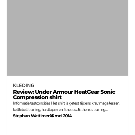
KLEDING
Review: Under Armour HeatGear Sonic
Compression shirt
Informatie testcondities Het shirt is getest tijdens krav maga lessen,
kettlebell training, hardlopen en fitness/calisthenics training…
Stephan Wattimena
16 mei 2014
–