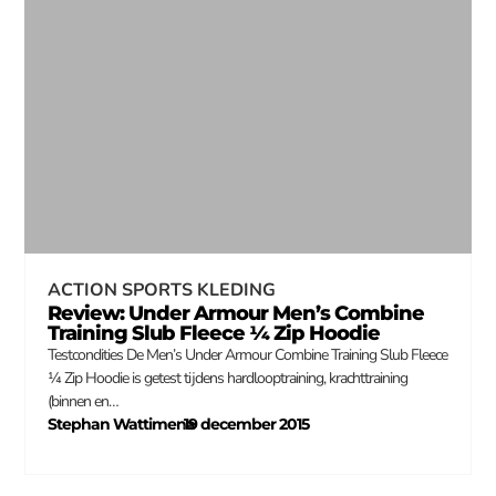
ACTION SPORTS KLEDING
Review: Under Armour Men’s Combine
Training Slub Fleece ¼ Zip Hoodie
Testcondities De Men’s Under Armour Combine Training Slub Fleece
¼ Zip Hoodie is getest tijdens hardlooptraining, krachttraining
(binnen en…
Stephan Wattimena
19 december 2015
–