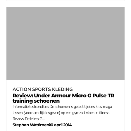
ACTION SPORTS KLEDING
Review: Under Armour Micro G Pulse TR
training schoenen
Informatie testcondities De schoenen is getest tijdens krav maga
lessen (voornamelijk lesgeven) op een gymzaal vloer en fitness.
Review De Micro G…
Stephan Wattimena
20 april 2014
–