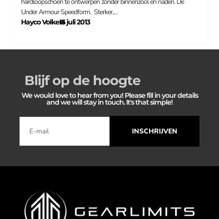
hardloopschoen te ontwerpen zonder binnenzool en naden. De
Under Armour Speedform. Sterker,…
Hayco Volkers
15 juli 2013
–
Blijf op de hoogte
We would love to hear from you! Please fill in your details
and we will stay in touch. It's that simple!
INSCHRIJVEN