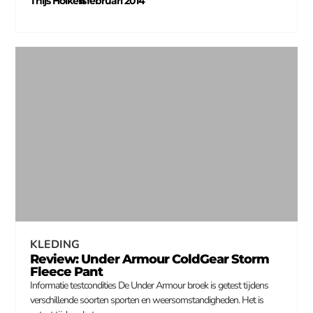
Thijs Holkers
11 februari 2014
–
KLEDING
Review: Under Armour ColdGear Storm
Fleece Pant
Informatie testcondities De Under Armour broek is getest tijdens
verschillende soorten sporten en weersomstandigheden. Het is