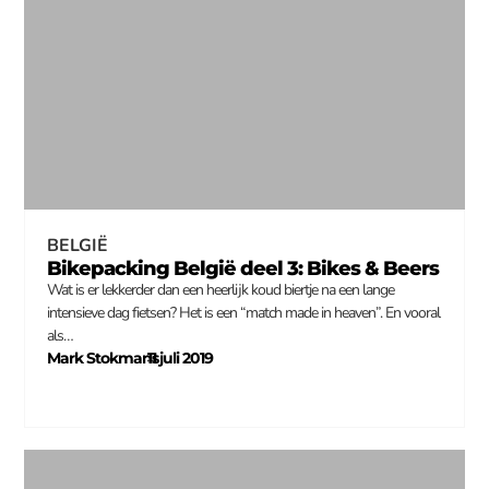
BELGIË
Bikepacking België deel 3: Bikes & Beers
Wat is er lekkerder dan een heerlijk koud biertje na een lange
intensieve dag fietsen? Het is een “match made in heaven”. En vooral
als…
Mark Stokmans
11 juli 2019
–