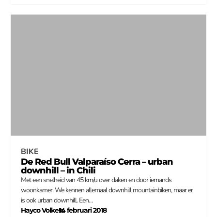
BIKE
De Red Bull Valparaíso Cerra – urban
downhill – in Chili
Met een snelheid van 45 km/u over daken en door iemands
woonkamer. We kennen allemaal downhill mountainbiken, maar er
is ook urban downhill. Een…
Hayco Volkers
14 februari 2018
–