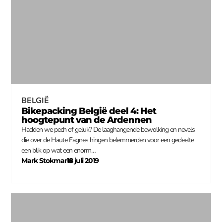
BELGIË
Bikepacking België deel 4: Het
hoogtepunt van de Ardennen
Hadden we pech of geluk? De laaghangende bewolking en nevels
die over de Haute Fagnes hingen belemmerden voor een gedeelte
een blik op wat een enorm…
Mark Stokmans
18 juli 2019
–