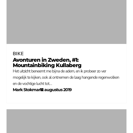
BIKE
Avonturen in Zweden, #1:
Mountainbiking Kullaberg
Het uitzicht beneemt me bijna de adem, en ik probeer zo ver
mogelijk te kijken, ook al ontnemen de laag hangende regenwolken
en de vochtige lucht tot…
Mark Stokmans
12 augustus 2019
–