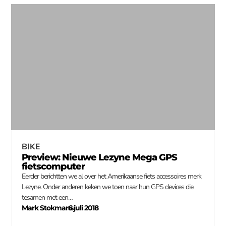
BIKE
Preview: Nieuwe Lezyne Mega GPS
fietscomputer
Eerder berichtten we al over het Amerikaanse fiets accessoires merk
Lezyne. Onder anderen keken we toen naar hun GPS devices die
tesamen met een…
Mark Stokmans
6 juli 2018
–