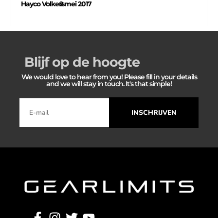
Hayco Volkers
2 mei 2017
–
Blijf op de hoogte
We would love to hear from you! Please fill in your details
and we will stay in touch. It's that simple!
INSCHRIJVEN