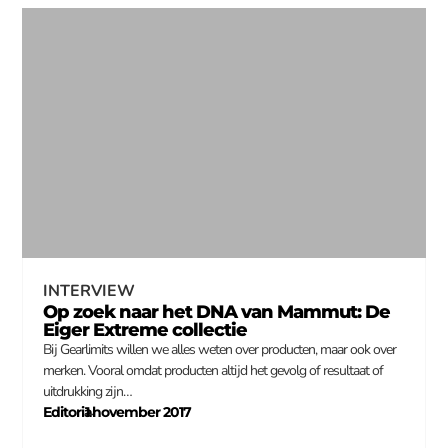
INTERVIEW
Op zoek naar het DNA van Mammut: De
Eiger Extreme collectie
Bij Gearlimits willen we alles weten over producten, maar ook over
merken. Vooral omdat producten altijd het gevolg of resultaat of
uitdrukking zijn…
Editorial
1 november 2017
–