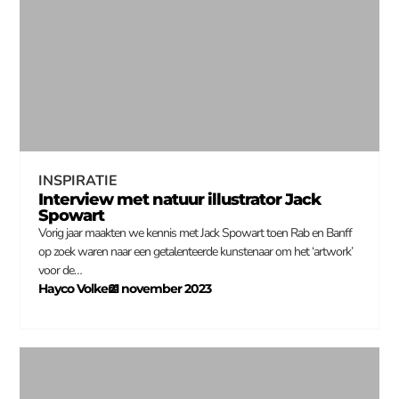
INSPIRATIE
Interview met natuur illustrator Jack
Spowart
Vorig jaar maakten we kennis met Jack Spowart toen Rab en Banff
op zoek waren naar een getalenteerde kunstenaar om het ‘artwork’
voor de…
Hayco Volkers
21 november 2023
–