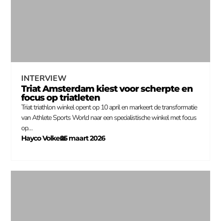
INTERVIEW
Triat Amsterdam kiest voor scherpte en
focus op triatleten
Triat triathlon winkel opent op 10 april en markeert de transformatie
van Athlete Sports World naar een specialistische winkel met focus
op…
Hayco Volkers
25 maart 2026
–