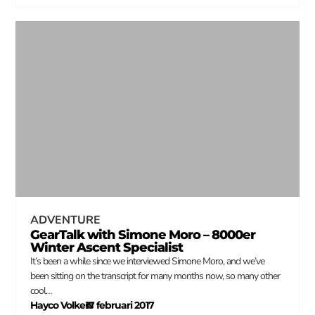
ADVENTURE
GearTalk with Simone Moro – 8000er
Winter Ascent Specialist
It’s been a while since we interviewed Simone Moro, and we’ve
been sitting on the transcript for many months now, so many other
cool…
Hayco Volkers
17 februari 2017
–