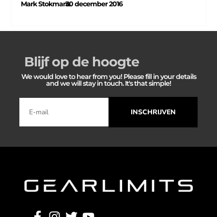
Mark Stokmans
30 december 2016
–
Blijf op de hoogte
We would love to hear from you! Please fill in your details
and we will stay in touch. It's that simple!
INSCHRIJVEN