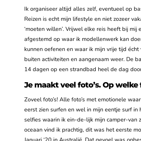
Ik organiseer altijd alles zelf, eventueel op 
Reizen is echt mijn lifestyle en niet zozeer vak
‘moeten willen’. Vrijwel elke reis heeft bij m
afgestemd op waar ik modellenwerk kan doen,
kunnen oefenen en waar ik mijn vrije tijd écht
buiten activiteiten en aangenaam weer. De bala
14 dagen op een strandbad heel de dag door co
Je maakt veel foto’s. Op welke 
Zoveel foto’s! Alle foto’s met emotionele wa
eerst zien surfen en wel in mijn eentje surf 
selfies waarin ik ein-de-lijk mijn camper-va
oceaan vind ik prachtig, dit was het eerste 
Januari ‘20 in Australië. Dat gevoel was onbesc