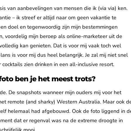
basis van aanbevelingen van mensen die ik (via via) ken.
antie – ik streef er altijd naar om geen vakantie te
ij een doel en tegenwoordig zijn mijn bestemmingen
 voordelig mijn beroep als online-marketeer uit de
 volledig kan genieten. Dat is voor mij vaak toch wel
ns is voor mij dus heel belangrijk. Je zal mij niet snel
cktails zien drinken in een all-inclusive resort.
foto ben je het meest trots?
arde. De snapshots wanneer mijn ouders mij voor het
in het remote (and sharky) Western Australia. Maar ook d
n zelf helemaal had afgebouwd. Ook de foto liggend in d
moment dat er regenval was na de extreme droogte in
hrijfelijk mooi.