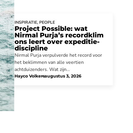
INSPIRATIE
,
PEOPLE
Project Possible: wat
Nirmal Purja’s recordklim
ons leert over expeditie-
discipline
Nirmal Purja verpulverde het record voor
het beklimmen van alle veertien
achtduizenders. Wat zijn…
Hayco Volkers
-
augustus 3, 2026