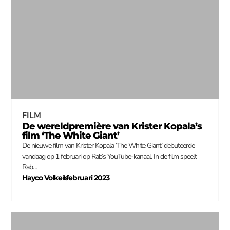
FILM
De wereldpremière van Krister Kopala’s
film ‘The White Giant’
De nieuwe film van Krister Kopala ‘The White Giant’ debuteerde
vandaag op 1 februari op Rab’s YouTube-kanaal. In de film speelt
Rab…
Hayco Volkers
1 februari 2023
–