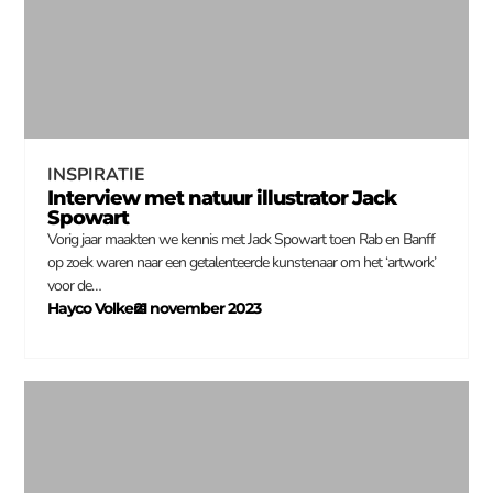
INSPIRATIE
Interview met natuur illustrator Jack
Spowart
Vorig jaar maakten we kennis met Jack Spowart toen Rab en Banff
op zoek waren naar een getalenteerde kunstenaar om het ‘artwork’
voor de…
Hayco Volkers
21 november 2023
–