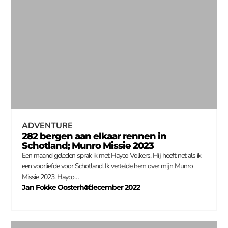
ADVENTURE
282 bergen aan elkaar rennen in
Schotland; Munro Missie 2023
Een maand geleden sprak ik met Hayco Volkers. Hij heeft net als ik
een voorliefde voor Schotland. Ik vertelde hem over mijn Munro
Missie 2023. Hayco…
Jan Fokke Oosterhof
1 december 2022
–