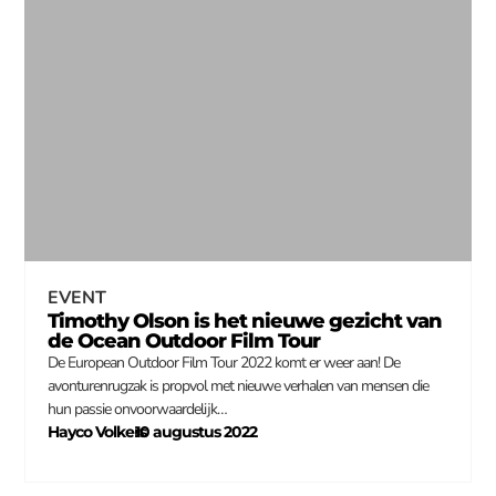
EVENT
Timothy Olson is het nieuwe gezicht van
de Ocean Outdoor Film Tour
De European Outdoor Film Tour 2022 komt er weer aan! De
avonturenrugzak is propvol met nieuwe verhalen van mensen die
hun passie onvoorwaardelijk…
Hayco Volkers
10 augustus 2022
–