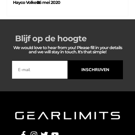
Hayco Volkers
26 mei 2020
–
Blijf op de hoogte
We would love to hear from you! Please fill in your details
and we will stay in touch. It's that simple!
INSCHRIJVEN