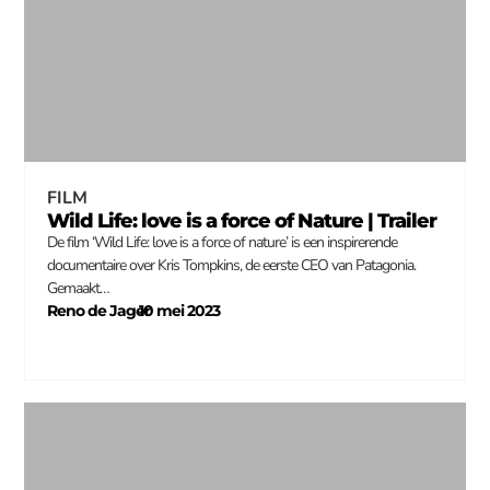
FILM
Wild Life: love is a force of Nature | Trailer
De film ‘Wild Life: love is a force of nature’ is een inspirerende
documentaire over Kris Tompkins, de eerste CEO van Patagonia.
Gemaakt…
Reno de Jager
10 mei 2023
–