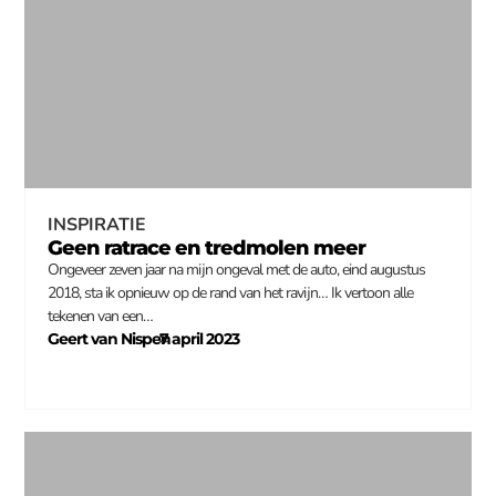
INSPIRATIE
Geen ratrace en tredmolen meer
Ongeveer zeven jaar na mijn ongeval met de auto, eind augustus
2018, sta ik opnieuw op de rand van het ravijn… Ik vertoon alle
tekenen van een…
Geert van Nispen
7 april 2023
–