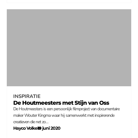
INSPIRATIE
De Houtmeesters met Stijn van Oss
De Houtmeesters is een persoonlijk filmproject van documentaire
maker Wouter Kingma waar hij samenwerkt met inspirerende
creatieven die net zo…
Hayco Volkers
19 juni 2020
–