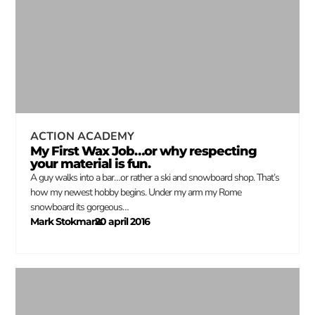
ACTION ACADEMY
My First Wax Job…or why respecting
your material is fun.
A guy walks into a bar…or rather a ski and snowboard shop. That’s
how my newest hobby begins. Under my arm my Rome
snowboard its gorgeous…
Mark Stokmans
20 april 2016
–