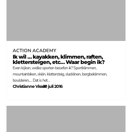
ACTION ACADEMY
Ik wil … kayakken, klimmen, raften,
klettersteigen, etc… Waar begin ik?
Even kijken, welke sporten beoefen ik? Sportklimmen,
mountainbiken, skiën, klettersteig, slacklinen, bergbeklimmen,
boulderen,… Dat is het…
Christianne Visser
10 juli 2016
–