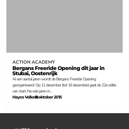
ACTION ACADEMY
Bergans Freeride Opening dit jaar in
Stubai, Oostenrijk
Al een aantal jaren wordt de Bergans Freeride Opening
georganiseerd. Op 11 december (tot 16 december) gaat de 22e editie
van start. Na vele jaren in…
Hayco Volkers
11 oktober 2015
–