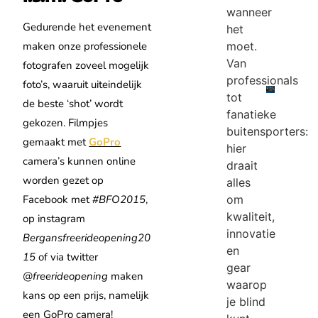
wanneer
Gedurende het evenement
het
maken onze professionele
moet.
Van
fotografen zoveel mogelijk
professionals
foto’s, waaruit uiteindelijk
tot
de beste ‘shot’ wordt
fanatieke
gekozen. Filmpjes
buitensporters:
gemaakt met
GoPro
hier
camera’s kunnen online
draait
worden gezet op
alles
Facebook met
#BFO2015
,
om
kwaliteit,
op instagram
innovatie
Bergansfreerideopening20
en
15
of via twitter
gear
@freerideopening
maken
waarop
kans op een prijs, namelijk
je blind
een GoPro camera!