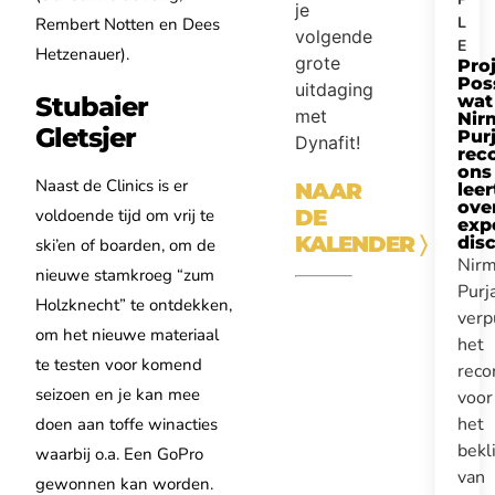
je
L
Rembert Notten en Dees
volgende
E
Hetzenauer).
grote
Pro
Pos
uitdaging
Stubaier
wat
met
Nir
Gletsjer
Purj
Dynafit!
rec
ons
Naast de Clinics is er
NAAR
leer
ove
DE
voldoende tijd om vrij te
expe
KALENDER
〉
disc
ski’en of boarden, om de
Nirm
nieuwe stamkroeg “zum
Purj
Holzknecht” te ontdekken,
verp
om het nieuwe materiaal
het
te testen voor komend
reco
seizoen en je kan mee
voor
het
doen aan toffe winacties
bek
waarbij o.a. Een GoPro
van
gewonnen kan worden.