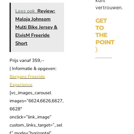
kunt
vertrouwen.
Lees ook
Review:
Maloja Johnsom
GET
Multi Bike Jersey &
TO
THE
ElvisM Freeride
POINT
Short
〉
Prijs vanaf 359,-­
| Informatie & opgeven:
Bergans Freeride
Experience
[vc_images_carousel
images=”6624,6626,6627,
6628″
onclick=”link_image”
custom_links_target=”_sel
f” mode=”horizontal”