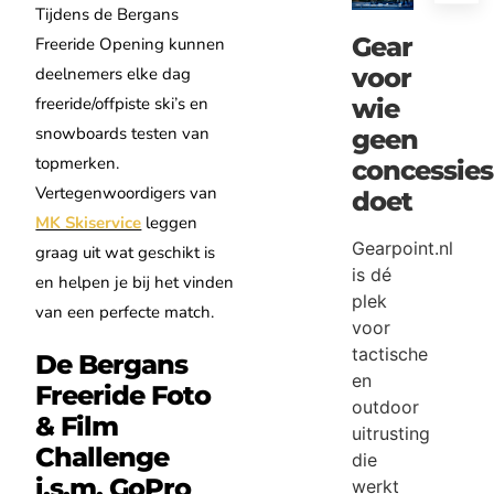
Tijdens de Bergans
Gear
Freeride Opening kunnen
voor
deelnemers elke dag
freeride/offpiste ski’s en
wie
snowboards testen van
geen
topmerken.
concessies
Vertegenwoordigers van
doet
MK Skiservice
leggen
Gearpoint.nl
graag uit wat geschikt is
is dé
en helpen je bij het vinden
plek
van een perfecte match.
voor
tactische
De Bergans
en
Freeride Foto
outdoor
& Film
uitrusting
Challenge
die
i.s.m. GoPro
werkt