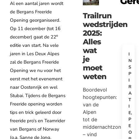
Ger
Al een aantal jaren wordt
de Bergans Freeride
Trailrun
Opening georganiseerd.
wedstrijden
Op 11 december (tot 16
2025:
e
december) gaat de 22
Alles
editie van start. Na vele
wat
jaren in Les Deux Alpes
I
je
N
zal de Bergans Freeride
moet
S
Opening we nu voor het
P
weten
eerst met het evenement
I
R
naar Oostenrijk en wel
Boordevol
A
Stubai. Tijdens de Bergans
hoogtepunten:
T
Freeride opening worden
van de
I
Alpen
tips en trick geleerd door
E
,
tot de
P
freeride pro’s en Teamrider
E
middernachtzon
van Bergans of Norway
O
– vind
(o.a. Sanne de Jong,
P