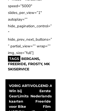
speed=”5000″
slides_per_view=”1″
autoplay=””
hide_pagination_control=”
”
hide_prev_next_buttons=”
” partial_view=”” wrap=””
img_size=”full”]
TAGS
BERGANS
,
FREERIDE
,
FROSTY
,
MK
SKISERVICE
VORIG ARTIKEL
VOLGEND ARTIKEL
Win bij 
Eerste 
GearLimits 
Nederlandse 
kaarten 
Freeride 
voor Bike 
Film 