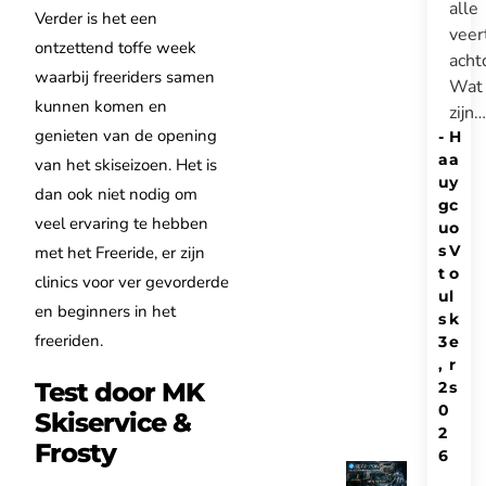
alle
Verder is het een
veer
ontzettend toffe week
acht
waarbij freeriders samen
Wat
kunnen komen en
zijn…
genieten van de opening
-
H
a
a
van het skiseizoen. Het is
u
y
dan ook niet nodig om
g
c
veel ervaring te hebben
u
o
s
V
met het Freeride, er zijn
t
o
clinics voor ver gevorderde
u
l
en beginners in het
s
k
freeriden.
3
e
,
r
Test door MK
2
s
0
Skiservice &
2
Frosty
6