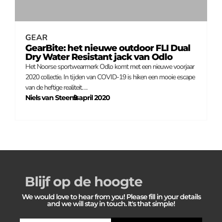
GEAR
GearBite: het nieuwe outdoor FLI Dual
Dry Water Resistant jack van Odlo
Het Noorse sportwearmerk Odlo komt met een nieuwe voorjaar
2020 collectie. In tijden van COVID-19 is hiken een mooie escape
van de heftige realiteit….
Niels van Steenis
9 april 2020
–
Blijf op de hoogte
We would love to hear from you! Please fill in your details
and we will stay in touch. It's that simple!