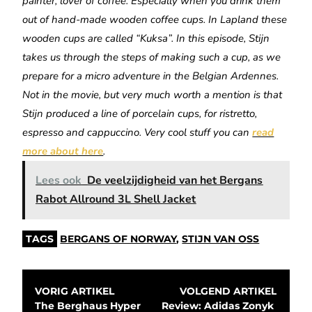
painter, lover of coffee. Especially when you drink them
out of hand-made wooden coffee cups. In Lapland these
wooden cups are called “Kuksa”. In this episode, Stijn
takes us through the steps of making such a cup, as we
prepare for a micro adventure in the Belgian Ardennes.
Not in the movie, but very much worth a mention is that
Stijn produced a line of porcelain cups, for ristretto,
espresso and cappuccino. Very cool stuff you can
read
more about here
.
Lees ook
De veelzijdigheid van het Bergans
Rabot Allround 3L Shell Jacket
TAGS
BERGANS OF NORWAY
,
STIJN VAN OSS
VORIG ARTIKEL
VOLGEND ARTIKEL
The Berghaus Hyper 
Review: Adidas Zonyk 