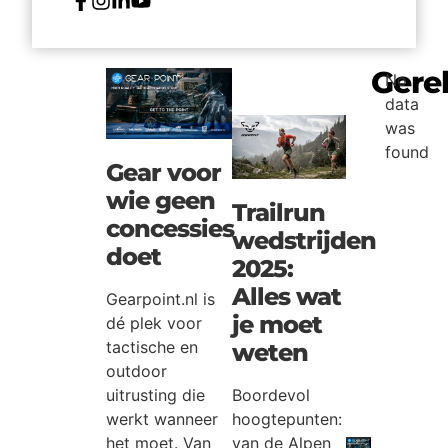
Gere
No
data
was
found
Gear voor
wie geen
Trailrun
concessies
wedstrijden
doet
2025:
Alles wat
Gearpoint.nl is
je moet
dé plek voor
tactische en
weten
outdoor
uitrusting die
Boordevol
werkt wanneer
hoogtepunten:
het moet. Van
van de Alpen