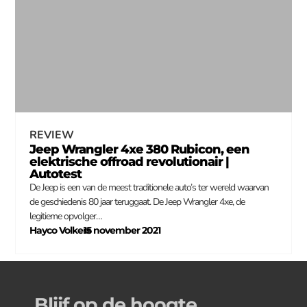
REVIEW
Jeep Wrangler 4xe 380 Rubicon, een
elektrische offroad revolutionair |
Autotest
De Jeep is een van de meest traditionele auto’s ter wereld waarvan
de geschiedenis 80 jaar teruggaat. De Jeep Wrangler 4xe, de
legitieme opvolger…
Hayco Volkers
15 november 2021
–
Blijf op de hoogte