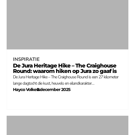
INSPIRATIE
De Jura Heritage Hike – The Craighouse
Round: waarom hiken op Jura zo gaaf is
De Jura Heritage Hike – The Craighouse Round is een 27 kilometer
lange dagtocht die kust, heuvels en eilandkarakter…
Hayco Volkers
2 december 2025
–