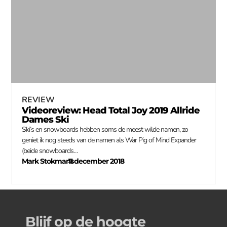
REVIEW
Videoreview: Head Total Joy 2019 Allride
Dames Ski
Ski’s en snowboards hebben soms de meest wilde namen, zo
geniet ik nog steeds van de namen als War Pig of Mind Expander
(beide snowboards…
Mark Stokmans
11 december 2018
–
Blijf op de hoogte