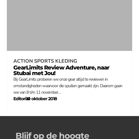
ACTION SPORTS KLEDING
GearLimits Review Adventure, naar
Stubai met Jou!
Bij GearLimits proberen we onze gear altijd te reviewen in
omstandigheden waarvoor die spullen gemaakt zijn. Daarom gaan
we van 8 t/m 11 november…
Editorial
10 oktober 2018
–
Blijf op de hoogte