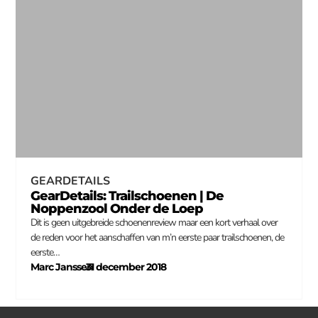
GEARDETAILS
GearDetails: Trailschoenen | De
Noppenzool Onder de Loep
Dit is geen uitgebreide schoenenreview maar een kort verhaal over
de reden voor het aanschaffen van m’n eerste paar trailschoenen, de
eerste…
Marc Janssen
31 december 2018
–