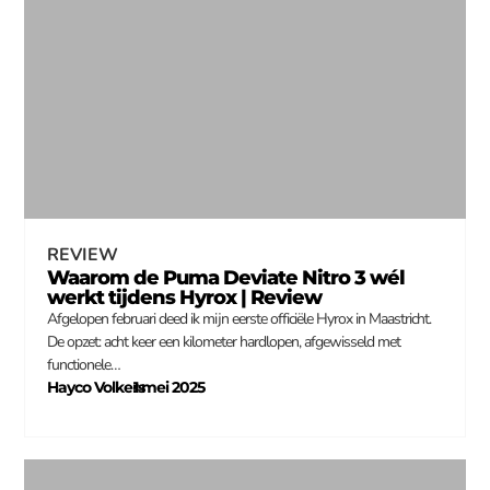
REVIEW
Waarom de Puma Deviate Nitro 3 wél
werkt tijdens Hyrox | Review
Afgelopen februari deed ik mijn eerste officiële Hyrox in Maastricht.
De opzet: acht keer een kilometer hardlopen, afgewisseld met
functionele…
Hayco Volkers
1 mei 2025
–