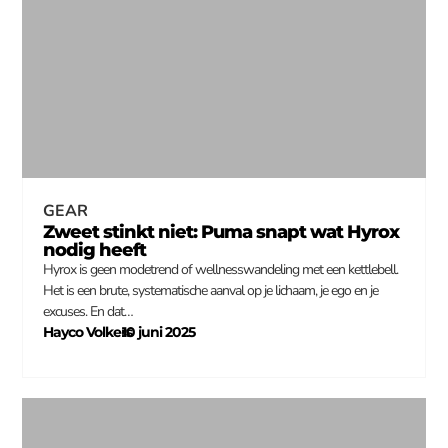
GEAR
Zweet stinkt niet: Puma snapt wat Hyrox
nodig heeft
Hyrox is geen modetrend of wellnesswandeling met een kettlebell.
Het is een brute, systematische aanval op je lichaam, je ego en je
excuses. En dat…
Hayco Volkers
10 juni 2025
–