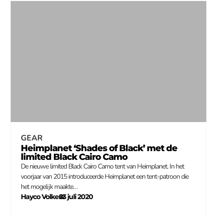
GEAR
Heimplanet ‘Shades of Black’ met de
limited Black Cairo Camo
De nieuwe limited Black Cairo Camo tent van Heimplanet. In het
voorjaar van 2015 introduceerde Heimplanet een tent-patroon die
het mogelijk maakte…
Hayco Volkers
23 juli 2020
–