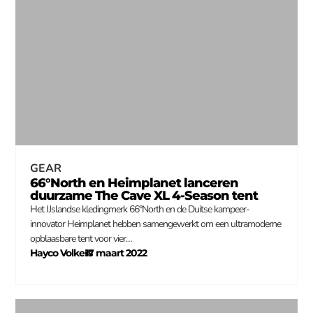
GEAR
66°North en Heimplanet lanceren
duurzame The Cave XL 4-Season tent
Het IJslandse kledingmerk 66°North en de Duitse kampeer-
innovator Heimplanet hebben samengewerkt om een ultramoderne
opblaasbare tent voor vier…
Hayco Volkers
17 maart 2022
–