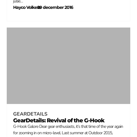
jullie…
Hayco Volkers
29 december 2016
–
GEARDETAILS
GearDetails: Revival of the G-Hook
G-Hook Galore Dear gear enthusiasts, it’s that time of the year again
for zooming in on micro-level. Last summer at Outdoor 2015,