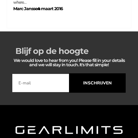
where…
Marc Janssen
4 maart 2016
–
Blijf op de hoogte
We would love to hear from you! Please fill in your details
and we will stay in touch. It's that simple!
INSCHRIJVEN