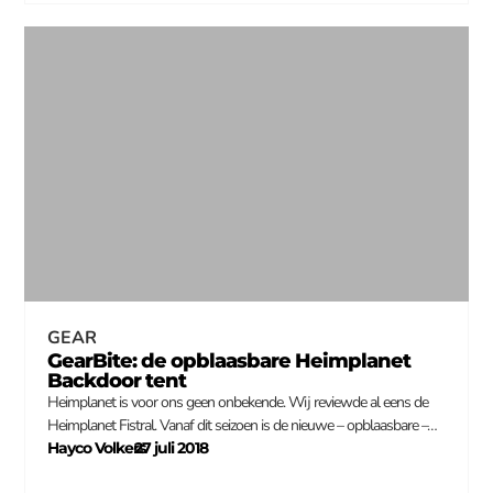
GEAR
GearBite: de opblaasbare Heimplanet
Backdoor tent
Heimplanet is voor ons geen onbekende. Wij reviewde al eens de
Heimplanet Fistral. Vanaf dit seizoen is de nieuwe – opblaasbare –…
Hayco Volkers
27 juli 2018
–