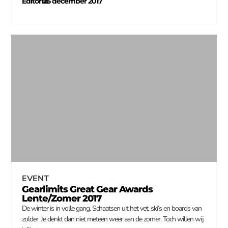
Editorial
25 december 2017
–
EVENT
Gearlimits Great Gear Awards
Lente/Zomer 2017
De winter is in volle gang. Schaatsen uit het vet, ski’s en boards van
zolder. Je denkt dan niet meteen weer aan de zomer. Toch willen wij