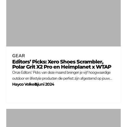
GEAR
Editors’ Picks: Xero Shoes Scrambler,
Polar Grit X2 Pro en Heimplanet x WTAP
Onze Editors’ Picks van deze maand brengen je vijf hoogwaardige
outdoor en lifestyle producten die perfect zijn afgestemd op jouw…
Hayco Volkers
3 juni 2024
–