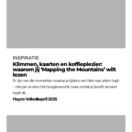
INSPIRATIE
Klimmen, kaarten en koffieplezier:
waarom jij ‘Mapping the Mountains’ wilt
lezen
Er zijn van die momenten waarop je tijdens een hike naar adem hapt
– niet per se door het hoogteverschil, maar omdat je beseft: iemand
heeft dit…
Hayco Volkers
5 april 2025
–