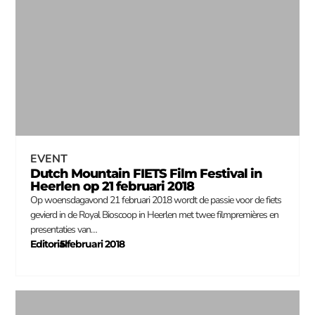
EVENT
Dutch Mountain FIETS Film Festival in
Heerlen op 21 februari 2018
Op woensdagavond 21 februari 2018 wordt de passie voor de fiets
gevierd in de Royal Bioscoop in Heerlen met twee filmpremières en
presentaties van…
Editorial
5 februari 2018
–