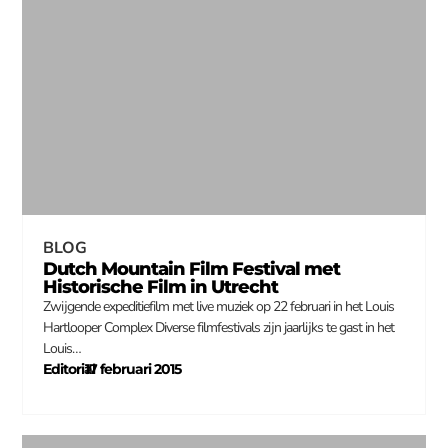
BLOG
Dutch Mountain Film Festival met
Historische Film in Utrecht
Zwijgende expeditiefilm met live muziek op 22 februari in het Louis
Hartlooper Complex Diverse filmfestivals zijn jaarlijks te gast in het
Louis…
Editorial
17 februari 2015
–