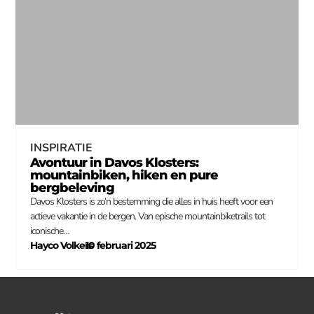
INSPIRATIE
Avontuur in Davos Klosters:
mountainbiken, hiken en pure
bergbeleving
Davos Klosters is zo’n bestemming die alles in huis heeft voor een
actieve vakantie in de bergen. Van epische mountainbiketrails tot
iconische…
Hayco Volkers
10 februari 2025
–