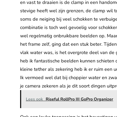
en vast te draaien is de clamp in een handom
stevige heeft wel zijn grenzen, de clamp wil
soms de neiging bij veel schokken te verbuig
combinatie is toch wel gevoelig voor schokke
wel regelmatig onbruikbare beelden op. Maar
het frame zelf, ging dat een stuk beter. Tijde
vlak water was, is het overgrote deel van d
heb ik fantastische beelden kunnen schieten
kleine tether als zekering heb ik er ruim een
Ik vermoed wel dat bij choppier water en zwa
je camera zekeren als je dit soort dingen uitpr
Lees ook
Riseful RollPro III GoPro Organizer
Ook een leuke toepassing is het bevestigen va