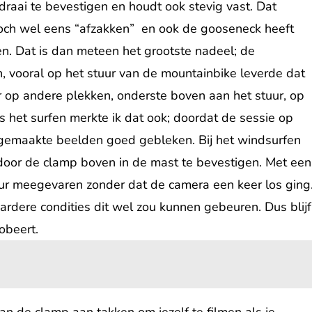
draai te bevestigen en houdt ook stevig vast. Dat
 toch wel eens “afzakken” en ook de gooseneck heeft
en. Dat is dan meteen het grootste nadeel; de
n, vooral op het stuur van de mountainbike leverde dat
 op andere plekken, onderste boven aan het stuur, op
ns het surfen merkte ik dat ook; doordat de sessie op
e gemaakte beelden goed gebleken. Bij het windsurfen
 door de clamp boven in de mast te bevestigen. Met een
 uur meegevaren zonder dat de camera een keer los ging
ardere condities dit wel zou kunnen gebeuren. Dus blijf
obeert.
n de clamp aan takken om jezelf te filmen als je