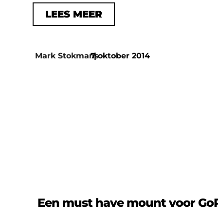
LEES MEER
Mark Stokmans
7 oktober 2014
|
Een must have mount voor GoP