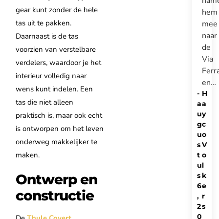
nam
gear kunt zonder de hele
hem
tas uit te pakken.
mee
naar
Daarnaast is de tas
de
voorzien van verstelbare
Via
verdelers, waardoor je het
Ferr
interieur volledig naar
en…
wens kunt indelen. Een
-
H
tas die niet alleen
a
a
u
y
praktisch is, maar ook echt
g
c
is ontworpen om het leven
u
o
onderweg makkelijker te
s
V
maken.
t
o
u
l
s
k
Ontwerp en
6
e
constructie
,
r
2
s
0
De
Thule Covert