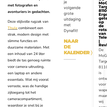
je
Mo
met fotografen en
Tar
volgende
8110
avonturiers in gedachten.
grote
Erg
get
uitdaging
Deze stijlvolle rugzak van
op
met
de
Thule
combineert een
rot
Dynafit!
van
strak, modern design met
Tel
NAAR
slimme functies en
|
Rev
DE
duurzame materialen. Met
De
KALENDER
〉
een inhoud van 24 liter
MoG
biedt de tas genoeg ruimte
Targ
voor camera-uitrusting,
811
is
een laptop en andere
ontw
essentials. Wat mij vooral
voor
verraste, was de handige
wape
zijtoegang tot het
maa
cameracompartiment,
wij
waardoor je snel bij je