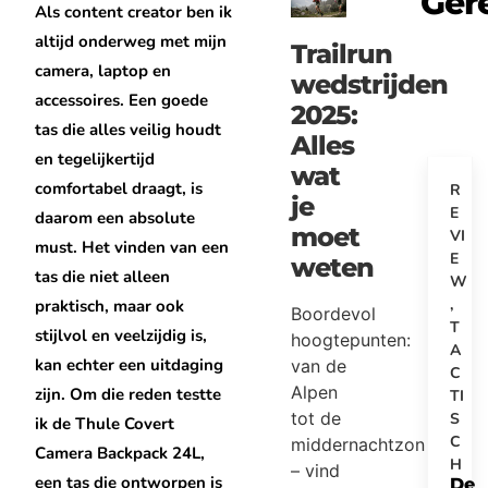
Ger
Als content creator ben ik
altijd onderweg met mijn
Trailrun
camera, laptop en
wedstrijden
accessoires. Een goede
2025:
tas die alles veilig houdt
Alles
en tegelijkertijd
wat
comfortabel draagt, is
R
je
E
daarom een absolute
moet
VI
must. Het vinden van een
E
weten
tas die niet alleen
W
,
praktisch, maar ook
Boordevol
T
stijlvol en veelzijdig is,
hoogtepunten:
A
kan echter een uitdaging
van de
C
Alpen
zijn. Om die reden testte
TI
tot de
S
ik de Thule Covert
C
middernachtzon
Camera Backpack 24L,
H
– vind
een tas die ontworpen is
De