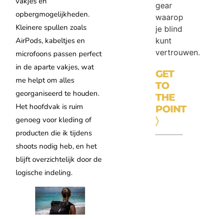
vakjes en
gear
opbergmogelijkheden.
waarop
Kleinere spullen zoals
je blind
kunt
AirPods, kabeltjes en
vertrouwen.
microfoons passen perfect
in de aparte vakjes, wat
GET
me helpt om alles
TO
georganiseerd te houden.
THE
Het hoofdvak is ruim
POINT
〉
genoeg voor kleding of
producten die ik tijdens
shoots nodig heb, en het
blijft overzichtelijk door de
logische indeling.