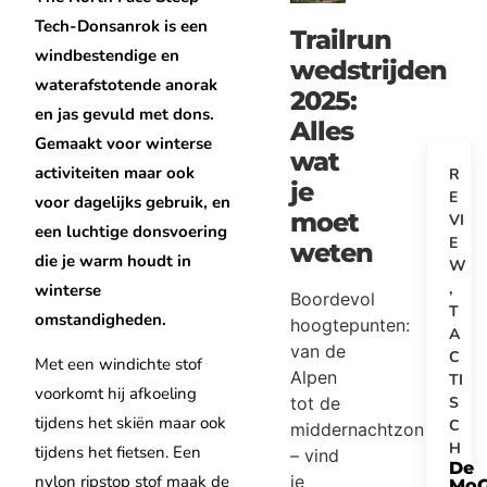
Tech-Donsanrok is een
Trailrun
windbestendige en
wedstrijden
waterafstotende anorak
2025:
en jas gevuld met dons.
Alles
Gemaakt voor winterse
wat
activiteiten maar ook
R
je
E
voor dagelijks gebruik, en
moet
VI
een luchtige donsvoering
E
weten
die je warm houdt in
W
,
winterse
Boordevol
T
omstandigheden.
hoogtepunten:
A
van de
C
Met een windichte stof
Alpen
TI
voorkomt hij afkoeling
tot de
S
tijdens het skiën maar ook
C
middernachtzon
H
tijdens het fietsen. Een
– vind
De
je
nylon ripstop stof maak de
Mo