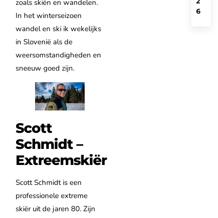
2
zoals skiën en wandelen.
6
In het winterseizoen
wandel en ski ik wekelijks
in Slovenië als de
weersomstandigheden en
sneeuw goed zijn.
Scott
Schmidt –
Extreemskiër
Scott Schmidt is een
professionele extreme
skiër uit de jaren 80. Zijn