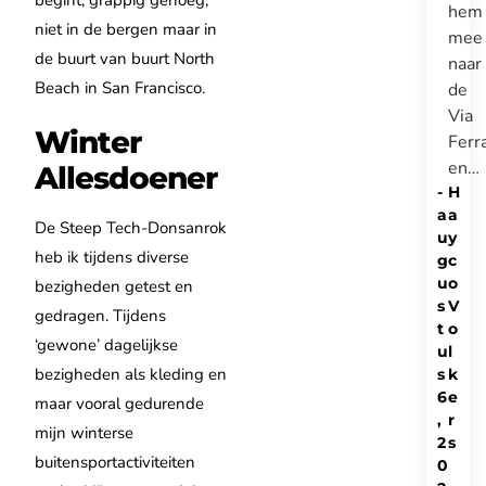
begint, grappig genoeg,
hem
niet in de bergen maar in
mee
de buurt van buurt North
naar
Beach in San Francisco.
de
Via
Winter
Ferr
en…
Allesdoener
-
H
a
a
De Steep Tech-Donsanrok
u
y
heb ik tijdens diverse
g
c
u
o
bezigheden getest en
s
V
gedragen. Tijdens
t
o
‘gewone’ dagelijkse
u
l
bezigheden als kleding en
s
k
6
e
maar vooral gedurende
,
r
mijn winterse
2
s
buitensportactiviteiten
0