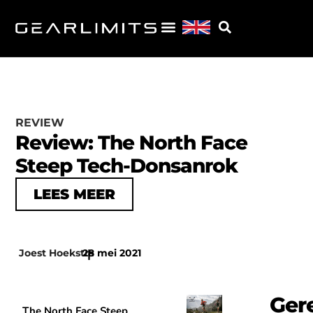
REVIEW
Review: The North Face
Steep Tech-Donsanrok
LEES MEER
Joest Hoekstra
28 mei 2021
|
Ger
The North Face Steep