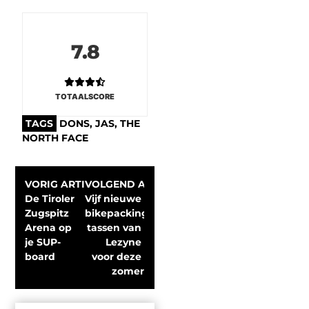
7.8
TOTAALSCORE
TAGS
DONS
,
JAS
,
THE
NORTH FACE
VORIG ARTIKEL
VOLGEND ARTIKEL
De Tiroler 
Vijf nieuwe 
Zugspitz 
bikepacking 
Arena op 
tassen van 
je SUP-
Lezyne 
board
voor deze 
zomer