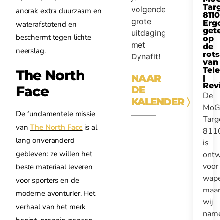
Tar
volgende
anorak extra duurzaam en
8110
grote
Erg
waterafstotend en
get
uitdaging
beschermt tegen lichte
op
met
de
neerslag.
rot
Dynafit!
van
Tel
The North
NAAR
|
Rev
Face
DE
De
KALENDER
〉
MoG
De fundamentele missie
Targ
van
The North Face
is al
811
lang onveranderd
is
gebleven: ze willen het
ontw
voor
beste materiaal leveren
wape
voor sporters en de
maa
moderne avonturier. Het
wij
verhaal van het merk
nam