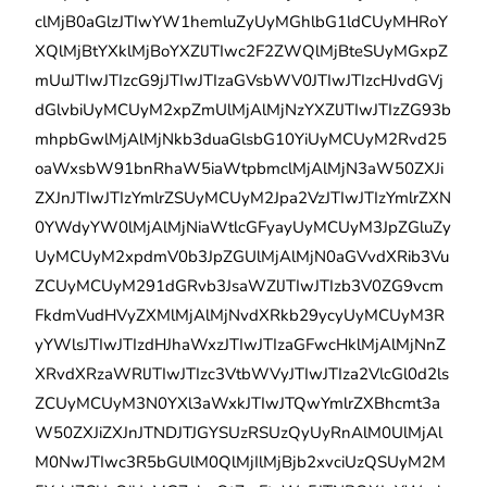
clMjB0aGlzJTIwYW1hemluZyUyMGhlbG1ldCUyMHRoY
XQlMjBtYXklMjBoYXZlJTIwc2F2ZWQlMjBteSUyMGxpZ
mUuJTIwJTIzcG9jJTIwJTIzaGVsbWV0JTIwJTIzcHJvdGVj
dGlvbiUyMCUyM2xpZmUlMjAlMjNzYXZlJTIwJTIzZG93b
mhpbGwlMjAlMjNkb3duaGlsbG10YiUyMCUyM2Rvd25
oaWxsbW91bnRhaW5iaWtpbmclMjAlMjN3aW50ZXJi
ZXJnJTIwJTIzYmlrZSUyMCUyM2Jpa2VzJTIwJTIzYmlrZXN
0YWdyYW0lMjAlMjNiaWtlcGFyayUyMCUyM3JpZGluZy
UyMCUyM2xpdmV0b3JpZGUlMjAlMjN0aGVvdXRib3Vu
ZCUyMCUyM291dGRvb3JsaWZlJTIwJTIzb3V0ZG9vcm
FkdmVudHVyZXMlMjAlMjNvdXRkb29ycyUyMCUyM3R
yYWlsJTIwJTIzdHJhaWxzJTIwJTIzaGFwcHklMjAlMjNnZ
XRvdXRzaWRlJTIwJTIzc3VtbWVyJTIwJTIza2VlcGl0d2ls
ZCUyMCUyM3N0YXl3aWxkJTIwJTQwYmlrZXBhcmt3a
W50ZXJiZXJnJTNDJTJGYSUzRSUzQyUyRnAlM0UlMjAl
M0NwJTIwc3R5bGUlM0QlMjIlMjBjb2xvciUzQSUyM2M