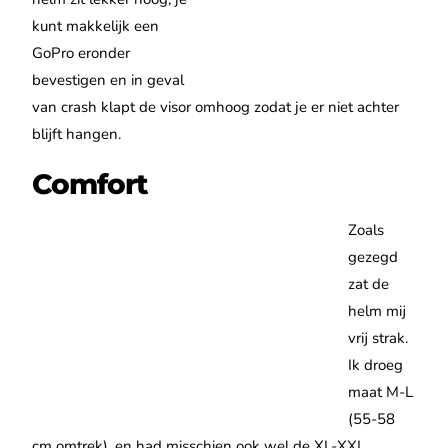
kunt makkelijk een
GoPro eronder
bevestigen en in geval
van crash klapt de visor omhoog zodat je er niet achter
blijft hangen.
Comfort
Zoals
gezegd
zat de
helm mij
vrij strak.
Ik droeg
maat M-L
(55-58
cm omtrek), en had misschien ook wel de XL-XXL