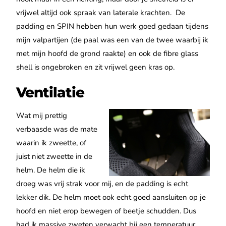
vrijwel altijd ook spraak van laterale krachten.
De
padding en SPIN hebben hun werk goed gedaan tijdens
mijn valpartijen (de paal was een van de twee waarbij ik
met mijn hoofd de grond raakte) en ook de fibre glass
shell is ongebroken en zit vrijwel geen kras op.
Ventilatie
Wat mij prettig
verbaasde was de mate
waarin ik zweette, of
juist niet zweette in de
helm. De helm die ik
droeg was vrij strak voor mij, en de padding is echt
lekker dik. De helm moet ook echt goed aansluiten op je
hoofd en niet erop bewegen of beetje schudden. Dus
had ik massive zweten verwacht bij een temperatuur