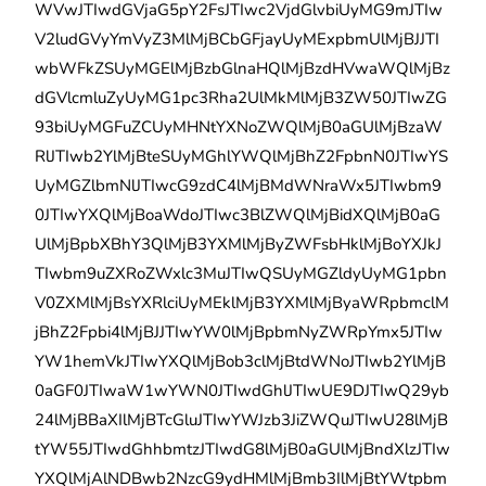
WVwJTIwdGVjaG5pY2FsJTIwc2VjdGlvbiUyMG9mJTIw
V2ludGVyYmVyZ3MlMjBCbGFjayUyMExpbmUlMjBJJTI
wbWFkZSUyMGElMjBzbGlnaHQlMjBzdHVwaWQlMjBz
dGVlcmluZyUyMG1pc3Rha2UlMkMlMjB3ZW50JTIwZG
93biUyMGFuZCUyMHNtYXNoZWQlMjB0aGUlMjBzaW
RlJTIwb2YlMjBteSUyMGhlYWQlMjBhZ2FpbnN0JTIwYS
UyMGZlbmNlJTIwcG9zdC4lMjBMdWNraWx5JTIwbm9
0JTIwYXQlMjBoaWdoJTIwc3BlZWQlMjBidXQlMjB0aG
UlMjBpbXBhY3QlMjB3YXMlMjByZWFsbHklMjBoYXJkJ
TIwbm9uZXRoZWxlc3MuJTIwQSUyMGZldyUyMG1pbn
V0ZXMlMjBsYXRlciUyMEklMjB3YXMlMjByaWRpbmclM
jBhZ2Fpbi4lMjBJJTIwYW0lMjBpbmNyZWRpYmx5JTIw
YW1hemVkJTIwYXQlMjBob3clMjBtdWNoJTIwb2YlMjB
0aGF0JTIwaW1wYWN0JTIwdGhlJTIwUE9DJTIwQ29yb
24lMjBBaXIlMjBTcGluJTIwYWJzb3JiZWQuJTIwU28lMjB
tYW55JTIwdGhhbmtzJTIwdG8lMjB0aGUlMjBndXlzJTIw
YXQlMjAlNDBwb2NzcG9ydHMlMjBmb3IlMjBtYWtpbm