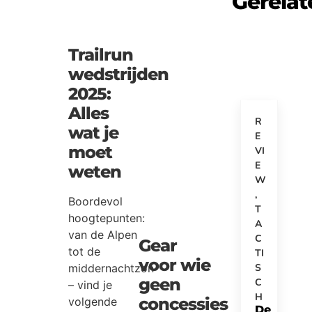
Gerelat
Trailrun
wedstrijden
2025:
Alles
R
wat je
E
moet
VI
E
weten
W
,
Boordevol
T
hoogtepunten:
A
van de Alpen
C
Gear
tot de
TI
voor wie
middernachtzon
S
geen
C
– vind je
H
concessies
volgende
De