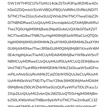
OW1WTHF0Z1lTeTIzMU14clk2STJnR3FqclRZMEw4Zn
hDeGZDQmJoV3JzWVlBQUFBQUVsRlRrU3VRbUNDJTI
5JTNCJTIwZGlzcGxheSUzQWJsb2NrJTNCJTIwaGVpZ2h
0JTNBNDRweCUzQiUyMG1hcmdpbiUzQTAlMjBhdXRvJ
TIwLTQ0cHglM0IlMjBwb3NpdGlvbiUzQXJlbGF0aXZlJT
NCJTIwdG9wJTNBLTIycHglM0IlMjB3aWR0aCUzQTQ0c
HglM0IlMjIlM0UlM0MlMkZkaXYlM0UlM0MlMkZkaXYlM
0UlMjAlM0NwJTIwc3R5bGUlM0QlMjIlMjBtYXJnaW4lM
0E4cHglMjAwJTIwMCUyMDAlM0IlMjBwYWRkaW5nJT
NBMCUyMDRweCUzQiUyMiUzRSUyMCUzQ2ElMjBocm
VmJTNEJTIyaHR0cHMlM0ElMkYlMkZ3d3cuaW5zdGFnc
mFtLmNvbSUyRnAlMkZCalZObW05QUs3eCUyRiUyMi
UyMHN0eWxlJTNEJTIyJTIwY29sb3IlM0ElMjMwMDAlM
0IlMjBmb250LWZhbWlseSUzQUFyaWFsJTJDc2Fucy1z
ZXJpZiUzQiUyMGZvbnQtc2l6ZSUzQTE0cHglM0IlMjBm
b250LXN0eWxlJTNBbm9ybWFsJTNCJTIwZm9udC13Z
WlnaHQlM0Fub3JtYWwlM0IlMjBsaW5lLWhlaWdodC