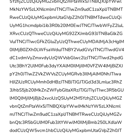
5YzhjZCUzQiUyMGZvbnQtZmFtaWx5JTNBQXJpYWwl
MkNzYW5zLXNlcmlmJTNCJTIwZm9udC1zaXplJTNBMT
RweCUzQiUyMGxpbmUtaGVpZ2h0JTNBMTdweCUzQi
UyMG1hcmdpbi1ib3R0b20lM0EwJTNCJTIwbWFyZ2luL
XRvcCUzQThweCUzQiUyMG92ZXJmbG93JTNBaGlkZG
VuJTNCJTIwcGFkZGluZyUzQThweCUyMDAlMjA3cHglM
0IlMjB0ZXh0LWFsaWduJTNBY2VudGVyJTNCJTIwdGV4
dC1vdmVyZmxvdyUzQWVsbGlwc2lzJTNCJTIwd2hpdG
Utc3BhY2UlM0Fub3dyYXAlM0IlMjIlM0VFZW4lMjBiZXJ
pY2h0JTIwZ2VkZWVsZCUyMGRvb3IlMjAlM0NhJTIwa
HJlZiUzRCUyMmh0dHBzJTNBJTJGJTJGd3d3Lmluc3RhZ
3JhbS5jb20lMkZnZWFybGltaXRzJTJGJTIyJTIwc3R5bGU
lM0QlMjIlMjBjb2xvciUzQSUyM2M5YzhjZCUzQiUyMGZ
vbnQtZmFtaWx5JTNBQXJpYWwlMkNzYW5zLXNlcml
mJTNCJTIwZm9udC1zaXplJTNBMTRweCUzQiUyMGZv
bnQtc3R5bGUlM0Fub3JtYWwlM0IlMjBmb250LXdlaW
dodCUzQW5vcm1hbCUzQiUyMGxpbmUtaGVpZ2h0JT