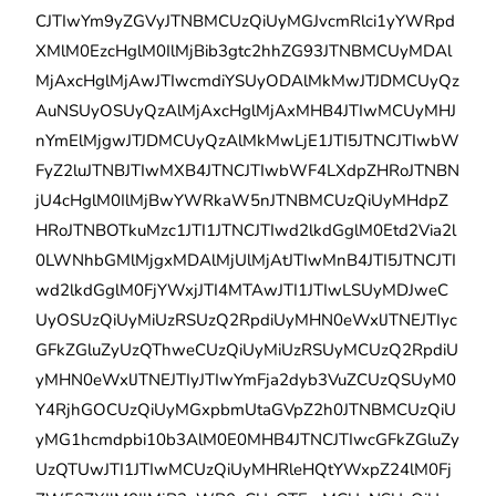
CJTIwYm9yZGVyJTNBMCUzQiUyMGJvcmRlci1yYWRpd
XMlM0EzcHglM0IlMjBib3gtc2hhZG93JTNBMCUyMDAl
MjAxcHglMjAwJTIwcmdiYSUyODAlMkMwJTJDMCUyQz
AuNSUyOSUyQzAlMjAxcHglMjAxMHB4JTIwMCUyMHJ
nYmElMjgwJTJDMCUyQzAlMkMwLjE1JTI5JTNCJTIwbW
FyZ2luJTNBJTIwMXB4JTNCJTIwbWF4LXdpZHRoJTNBN
jU4cHglM0IlMjBwYWRkaW5nJTNBMCUzQiUyMHdpZ
HRoJTNBOTkuMzc1JTI1JTNCJTIwd2lkdGglM0Etd2Via2l
0LWNhbGMlMjgxMDAlMjUlMjAtJTIwMnB4JTI5JTNCJTI
wd2lkdGglM0FjYWxjJTI4MTAwJTI1JTIwLSUyMDJweC
UyOSUzQiUyMiUzRSUzQ2RpdiUyMHN0eWxlJTNEJTIyc
GFkZGluZyUzQThweCUzQiUyMiUzRSUyMCUzQ2RpdiU
yMHN0eWxlJTNEJTIyJTIwYmFja2dyb3VuZCUzQSUyM0
Y4RjhGOCUzQiUyMGxpbmUtaGVpZ2h0JTNBMCUzQiU
yMG1hcmdpbi10b3AlM0E0MHB4JTNCJTIwcGFkZGluZy
UzQTUwJTI1JTIwMCUzQiUyMHRleHQtYWxpZ24lM0Fj