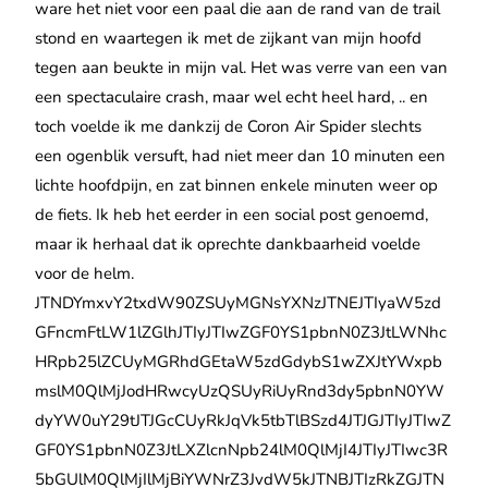
ware het niet voor een paal die aan de rand van de trail
stond en waartegen ik met de zijkant van mijn hoofd
tegen aan beukte in mijn val. Het was verre van een van
een spectaculaire crash, maar wel echt heel hard, .. en
toch voelde ik me dankzij de Coron Air Spider slechts
een ogenblik versuft, had niet meer dan 10 minuten een
lichte hoofdpijn, en zat binnen enkele minuten weer op
de fiets. Ik heb het eerder in een social post genoemd,
maar ik herhaal dat ik oprechte dankbaarheid voelde
voor de helm.
JTNDYmxvY2txdW90ZSUyMGNsYXNzJTNEJTIyaW5zd
GFncmFtLW1lZGlhJTIyJTIwZGF0YS1pbnN0Z3JtLWNhc
HRpb25lZCUyMGRhdGEtaW5zdGdybS1wZXJtYWxpb
mslM0QlMjJodHRwcyUzQSUyRiUyRnd3dy5pbnN0YW
dyYW0uY29tJTJGcCUyRkJqVk5tbTlBSzd4JTJGJTIyJTIwZ
GF0YS1pbnN0Z3JtLXZlcnNpb24lM0QlMjI4JTIyJTIwc3R
5bGUlM0QlMjIlMjBiYWNrZ3JvdW5kJTNBJTIzRkZGJTN