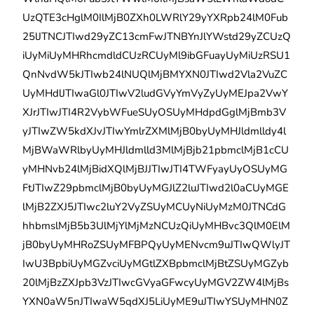
UzQTE3cHglM0IlMjB0ZXh0LWRlY29yYXRpb24lM0Fub
25lJTNCJTIwd29yZC13cmFwJTNBYnJlYWstd29yZCUzQ
iUyMiUyMHRhcmdldCUzRCUyMl9ibGFuayUyMiUzRSU1
QnNvdW5kJTIwb24lNUQlMjBMYXN0JTIwd2Vla2VuZC
UyMHdlJTIwaGl0JTIwV2ludGVyYmVyZyUyMEJpa2VwY
XJrJTIwJTI4R2VybWFueSUyOSUyMHdpdGglMjBmb3V
yJTIwZW5kdXJvJTIwYmlrZXMlMjB0byUyMHJldmlldy4l
MjBWaWRlbyUyMHJldmlld3MlMjBjb21pbmclMjB1cCU
yMHNvb24lMjBidXQlMjBJJTIwJTI4TWFyayUyOSUyMG
FtJTIwZ29pbmclMjB0byUyMGJlZ2luJTIwd2l0aCUyMGE
lMjB2ZXJ5JTIwc2luY2VyZSUyMCUyNiUyMzM0JTNCdG
hhbmslMjB5b3UlMjYlMjMzNCUzQiUyMHBvc3QlM0ElM
jB0byUyMHRoZSUyMFBPQyUyMENvcm9uJTIwQWlyJT
IwU3BpbiUyMGZvciUyMGtlZXBpbmclMjBtZSUyMGZyb
20lMjBzZXJpb3VzJTIwcGVyaGFwcyUyMGV2ZW4lMjBs
YXN0aW5nJTIwaW5qdXJ5LiUyME9uJTIwYSUyMHN0Z