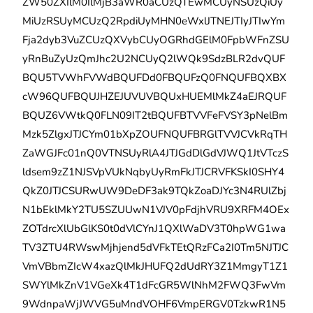
ZW50ZXIlM0IlMjB3aWR0aCUzQTEwMCUyNSUzQiUy
MiUzRSUyMCUzQ2RpdiUyMHN0eWxlJTNEJTIyJTIwYm
Fja2dyb3VuZCUzQXVybCUyOGRhdGElM0FpbWFnZSU
yRnBuZyUzQmJhc2U2NCUyQ2lWQk9SdzBLR2dvQUF
BQU5TVWhFVWdBQUFDd0FBQUFzQ0FNQUFBQXBX
cW96QUFBQUJHZEJUVUVBQUxHUEMlMkZ4aEJRQUF
BQUZ6VWtkQ0FLN09IT2tBQUFBTVVFeFVSY3pNelBm
Mzk5ZlgxJTJCYm01bXpZOUFNQUFBRGlTVVJCVkRqTH
ZaWGJFc01nQ0VTNSUyRlA4JTJGdDlGdVJWQ1JtVTczS
ldsem9zZ1NJSVpVUkNqbyUyRmFkJTJCRVFKSkI0SHY4
QkZ0JTJCSURwUW9DeDF3ak9TQkZoaDJYc3N4RUlZbj
N1bEklMkY2TU5SZUUwN1VJV0pFdjhVRU9XRFM4OEx
ZOTdrcXlUbGlKS0t0dVlCYnJ1QXlWaDV3T0hpWG1wa
TV3ZTU4RWswMjhjend5dVFkTEtQRzFCa2I0Tm5NJTJC
VmVBbmZIcW4xazQlMkJHUFQ2dUdRY3Z1MmgyT1Z1
SWYlMkZnV1VGeXk4T1dFcGR5WlNhM2FWQ3FwVm
9WdnpaWjJWVG5uMndVOHF6VmpERGV0TzkwR1N5