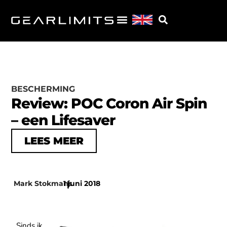
BESCHERMING
Review: POC Coron Air Spin
– een Lifesaver
LEES MEER
Mark Stokmans
1 juni 2018
|
Sinds ik