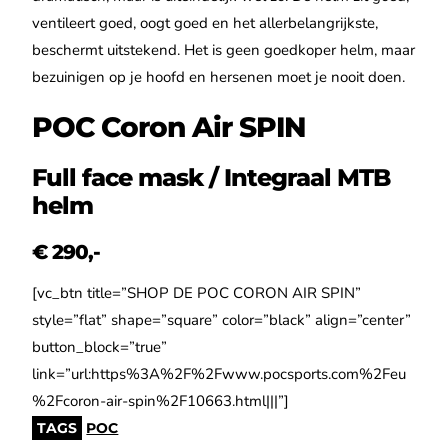
ventileert goed, oogt goed en het allerbelangrijkste,
beschermt uitstekend. Het is geen goedkoper helm, maar
bezuinigen op je hoofd en hersenen moet je nooit doen.
POC Coron Air SPIN
Full face mask / Integraal MTB
helm
€ 290,-
[vc_btn title=”SHOP DE POC CORON AIR SPIN”
style=”flat” shape=”square” color=”black” align=”center”
button_block=”true”
link=”url:https%3A%2F%2Fwww.pocsports.com%2Feu
%2Fcoron-air-spin%2F10663.html|||”]
TAGS
POC