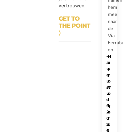
namen
vertrouwen.
hem
mee
GET TO
naar
THE POINT
de
〉
Via
Ferrata
en…
-
H
a
a
u
y
g
c
u
o
st
V
u
o
s
l
6,
k
2
e
0
r
2
s
6