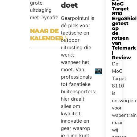
grote
doet
MoG
Target
uitdaging
8110
met Dynafit!
Gearpoint.nl is
ErgoShie
getest
dé plek voor
op
NAAR DE
tactische en
de
KALENDER
〉
rotsen
outdoor
van
uitrusting die
Telemark
|
werkt
Review
wanneer het
De
moet. Van
MoG
professionals
Target
tot fanatieke
8110
buitensporters:
is
hier draait
ontworpen
alles om
voor
kwaliteit,
wapentrain
innovatie en
maar
gear waarop
wij
je blind kunt