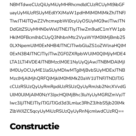
NBMTdweCUzQiUyMiUyMHRhcmdldCUzRCUyMl9ibGF
uayUyMiUzRSUyMEdlYXJMaW1pdHMlM0MlMkZhJTNFJ
TIwJTI4JTQwZ2VhcmxpbWl0cyUyOSUyMG9wJTIwJTN
DdGltZSUyMHN0eWxlJTNEJTIyJTIwZm9udC1mYW1pb
HklM0FBcmlhbCUyQ3NhbnMtc2VyaWYlM0IlMjBmb25
0LXNpemUlM0ExNHB4JTNCJTIwbGluZS1oZWlnaHQlM
0ExN3B4JTNCJTIyJTIwZGF0ZXRpbWUlM0QlMjIyMDE4
LTA1LTI4VDE4JTNBMzclM0E1NyUyQjAwJTNBMDAlMjI
lM0UyOCUyME1laSUyMDIwMTglMjBvbSUyMDExJTNB
MzclMjAlMjhQRFQlMjklM0MlMkZ0aW1lJTNFJTNDJTJG
cCUzRSUzQyUyRmRpdiUzRSUzQyUyRmJsb2NrcXVvdG
UlM0UlMjAlM0NzY3JpcHQlMjBhc3luYyUyMGRlZmVyJT
Iwc3JjJTNEJTIyJTJGJTJGd3d3Lmluc3RhZ3JhbS5jb20lMk
ZlbWJlZC5qcyUyMiUzRSUzQyUyRnNjcmlwdCUzRQ==
Constructie