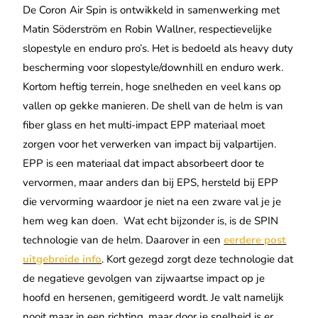
De Coron Air Spin is ontwikkeld in samenwerking met
Matin Söderström en Robin Wallner, respectievelijke
slopestyle en enduro pro’s. Het is bedoeld als heavy duty
bescherming voor slopestyle/downhill en enduro werk.
Kortom heftig terrein, hoge snelheden en veel kans op
vallen op gekke manieren. De shell van de helm is van
fiber glass en het multi-impact EPP materiaal moet
zorgen voor het verwerken van impact bij valpartijen.
EPP is een materiaal dat impact absorbeert door te
vervormen, maar anders dan bij EPS, hersteld bij EPP
die vervorming waardoor je niet na een zware val je je
hem weg kan doen.
Wat echt bijzonder is, is de SPIN
technologie van de helm. Daarover in een
eerdere post
uitgebreide info
. Kort gezegd zorgt deze technologie dat
de negatieve gevolgen van zijwaartse impact op je
hoofd en hersenen, gemitigeerd wordt. Je valt namelijk
nooit maar in een richting, maar door je snelheid is er