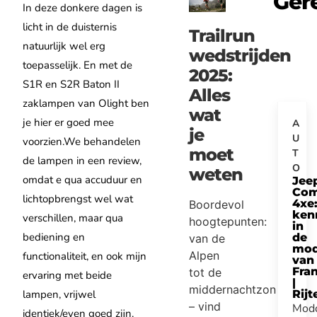
Ger
In deze donkere dagen is
licht in de duisternis
Trailrun
natuurlijk wel erg
wedstrijden
toepasselijk. En met de
2025:
S1R en S2R Baton II
Alles
zaklampen van Olight ben
wat
je hier er goed mee
A
je
U
voorzien.We behandelen
moet
T
de lampen in een review,
O
weten
omdat e qua accuduur en
Jee
Com
lichtopbrengst wel wat
4xe
Boordevol
ken
verschillen, maar qua
hoogtepunten:
in
bediening en
de
van de
mod
Alpen
functionaliteit, en ook mijn
van
Fra
tot de
ervaring met beide
|
middernachtzon
lampen, vrijwel
Rijt
– vind
Modd
identiek/even goed zijn.