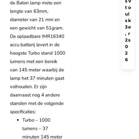
s
V
de Baton lamp mete een
t
o
lengte van 63mm,
u
l
diameter van 21 mm en
s
k
3
e
een gewicht van 51gram.
,
r
De oplaadbare IMR16340
2
s
accu batterij levert in de
0
hoogste Turbo stand 1000
2
6
lumens met een bereik
van 145 meter waarbij de
lamp het 37 minuten gaat
volhouden. Er zijn
daarnaast nog 4 andere
standen met de volgende
specificaties:
Turbo – 1000
lumens – 37
minuten 145 meter