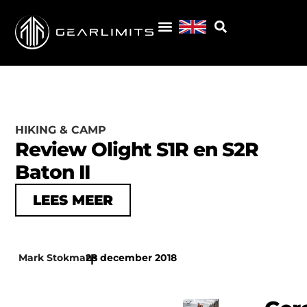
HIKING & CAMP
Review Olight S1R en S2R
Baton II
LEES MEER
Mark Stokmans
28 december 2018
|