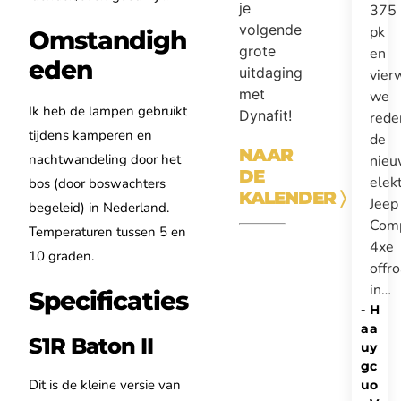
je
375
volgende
pk
Omstandigh
grote
en
eden
uitdaging
vier
met
we
Ik heb de lampen gebruikt
Dynafit!
rede
tijdens kamperen en
de
NAAR
nachtwandeling door het
nie
DE
elek
bos (door boswachters
KALENDER
〉
Jeep
begeleid) in Nederland.
Com
Temperaturen tussen 5 en
4xe
10 graden.
offr
in…
Specificaties
-
H
a
a
S1R Baton II
u
y
g
c
Dit is de kleine versie van
u
o