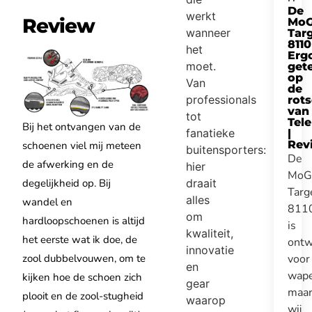
De
werkt
Review
Mo
wanneer
Tar
8110
het
Erg
moet.
get
op
Van
de
professionals
rot
van
tot
Tel
Bij het ontvangen van de
fanatieke
|
Rev
schoenen viel mij meteen
buitensporters:
De
de afwerking en de
hier
MoG
degelijkheid op. Bij
draait
Targ
alles
wandel en
811
om
hardloopschoenen is altijd
is
kwaliteit,
het eerste wat ik doe, de
ontw
innovatie
zool dubbelvouwen, om te
voor
en
wape
kijken hoe de schoen zich
gear
maa
plooit en de zool-stugheid
waarop
wij