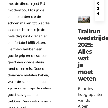
met de direct-inject PU
0
2
middenzool. Dit zijn de
6
componenten die de
schoen maken tot wat die
is; een schoen die je de
Trailrun
hele dag kunt dragen en
wedstrijd
comfortabel blijft zitten.
2025:
De zolen hebben een
Alles
goede grip en de schoen
wat
geeft een goede steun
je
rond de enkels. Door de
moet
draaibare metalen haken,
weten
waar de schoenen mee
zijn voorzien, zijn de veters
Boordevol
hoogtepunten:
goed stevig aan te
van de
trekken. Persoonlijk is mijn
Alpen
voorkeur bij