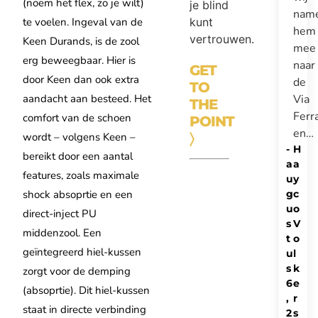
(noem het flex, zo je wilt)
je blind
nam
te voelen. Ingeval van de
kunt
hem
vertrouwen.
Keen Durands, is de zool
mee
erg beweegbaar. Hier is
naar
GET
door Keen dan ook extra
de
TO
aandacht aan besteed. Het
Via
THE
Ferr
comfort van de schoen
POINT
en…
wordt – volgens Keen –
〉
-
H
bereikt door een aantal
a
a
features, zoals maximale
u
y
shock absoprtie en een
g
c
u
o
direct-inject PU
s
V
middenzool. Een
t
o
geïntegreerd hiel-kussen
u
l
s
k
zorgt voor de demping
6
e
(absoprtie). Dit hiel-kussen
,
r
staat in directe verbinding
2
s