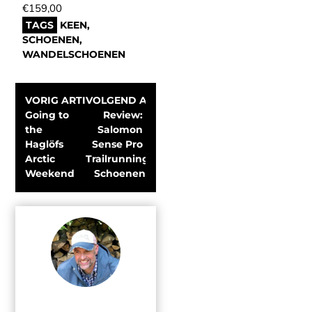
€159,00
TAGS
KEEN
,
SCHOENEN
,
WANDELSCHOENEN
VORIG ARTIKEL
VOLGEND ARTIKEL
Going to 
Review: 
the 
Salomon 
Haglöfs 
Sense Pro 
Arctic 
Trailrunning 
Weekend
Schoenen