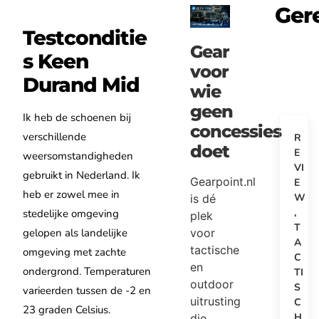
Ger
Testconditie
Gear
s Keen
voor
Durand Mid
wie
geen
Ik heb de schoenen bij
concessies
verschillende
R
doet
E
weersomstandigheden
VI
gebruikt in Nederland. Ik
Gearpoint.nl
E
heb er zowel mee in
W
is dé
,
stedelijke omgeving
plek
T
voor
gelopen als landelijke
A
tactische
omgeving met zachte
C
en
ondergrond. Temperaturen
TI
outdoor
S
varieerden tussen de -2 en
uitrusting
C
23 graden Celsius.
H
die