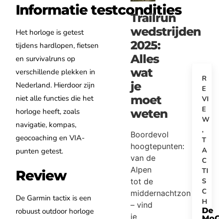
Informatie testcondities
Trailrun
wedstrijden
Het horloge is getest
2025:
tijdens hardlopen, fietsen
Alles
en survivalruns op
wat
verschillende plekken in
R
je
Nederland. Hierdoor zijn
E
moet
niet alle functies die het
VI
E
weten
horloge heeft, zoals
W
navigatie, kompas,
,
Boordevol
geocoaching en VIA-
T
hoogtepunten:
A
punten getest.
van de
C
Alpen
TI
Review
tot de
S
C
middernachtzon
De Garmin tactix is een
H
– vind
De
robuust outdoor horloge
je
Mo