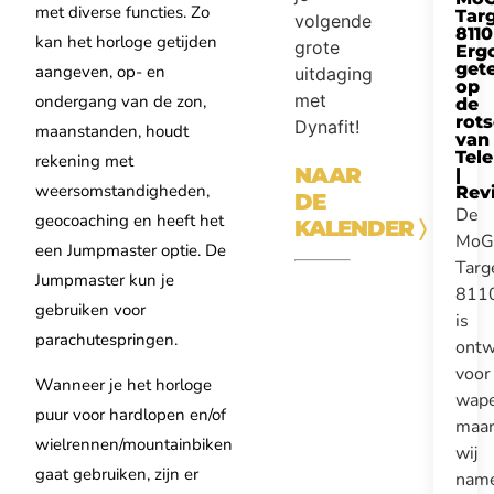
met diverse functies. Zo
Tar
volgende
8110
kan het horloge getijden
grote
Erg
get
aangeven, op- en
uitdaging
op
met
ondergang van de zon,
de
rot
Dynafit!
maanstanden, houdt
van
Tel
rekening met
NAAR
|
weersomstandigheden,
Rev
DE
De
geocoaching en heeft het
KALENDER
〉
MoG
een Jumpmaster optie. De
Targ
Jumpmaster kun je
811
gebruiken voor
is
parachutespringen.
ontw
voor
Wanneer je het horloge
wape
puur voor hardlopen en/of
maa
wielrennen/mountainbiken
wij
gaat gebruiken, zijn er
nam