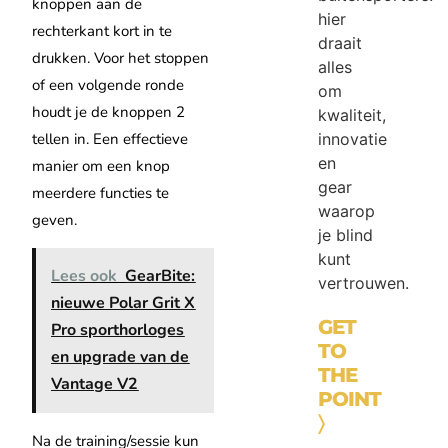
knoppen aan de
hier
rechterkant kort in te
draait
drukken. Voor het stoppen
alles
of een volgende ronde
om
houdt je de knoppen 2
kwaliteit,
innovatie
tellen in. Een effectieve
en
manier om een knop
gear
meerdere functies te
waarop
geven.
je blind
kunt
Lees ook
GearBite:
vertrouwen.
nieuwe Polar Grit X
GET
Pro sporthorloges
TO
en upgrade van de
THE
Vantage V2
POINT
〉
Na de training/sessie kun