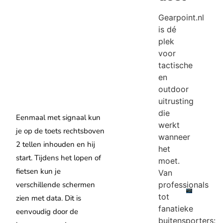
Gearpoint.nl
is dé
plek
voor
tactische
en
outdoor
uitrusting
die
Eenmaal met signaal kun
werkt
je op de toets rechtsboven
wanneer
2 tellen inhouden en hij
het
start. Tijdens het lopen of
moet.
fietsen kun je
Van
professionals
verschillende schermen
tot
zien met data. Dit is
fanatieke
eenvoudig door de
buitensporters: