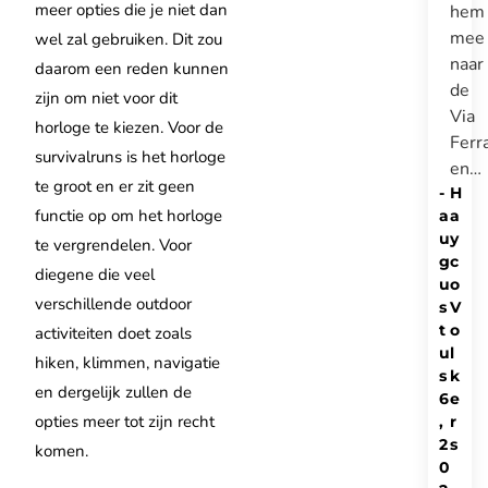
meer opties die je niet dan
hem
mee
wel zal gebruiken. Dit zou
naar
daarom een reden kunnen
de
zijn om niet voor dit
Via
horloge te kiezen. Voor de
Ferr
survivalruns is het horloge
en…
te groot en er zit geen
-
H
functie op om het horloge
a
a
u
y
te vergrendelen. Voor
g
c
diegene die veel
u
o
verschillende outdoor
s
V
t
o
activiteiten doet zoals
u
l
hiken, klimmen, navigatie
s
k
en dergelijk zullen de
6
e
opties meer tot zijn recht
,
r
2
s
komen.
0