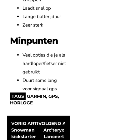
Laadt snel op
Lange batterijduur
Zeer sterk
Minpunten
Veel opties die je als
hardloper/fietser niet
gebruikt
Duurt soms lang
voor signaal gps
TAGS
GARMIN
,
GPS
,
HORLOGE
VORIG ARTIKEL
VOLGEND ARTIKEL
Snowman 
Arc’teryx 
kickstarter 
Lanceert 