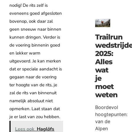
nodig! De rits zelf is
eveneens goed afgesloten
bovenop, ook daar zal
geen sneeuw naar binnen
Trailrun
kunnen dringen. Verder is
wedstrijd
de voering binnenin goed
2025:
en lekker warm
Alles
uitgevoerd. Je kan merken
wat
dat er speciale aandacht is
gegaan naar de voering
je
ter hoogte van de rits, je
moet
zal de rits van binnenuit
weten
namelijk absoluut niet
Boordevol
opmerken. Laat staan dat
hoogtepunten:
je er last van zou hebben.
van de
Alpen
Lees ook
Haglöfs