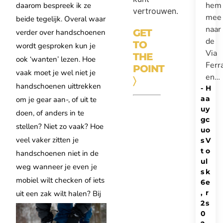
hem
daarom bespreek ik ze
vertrouwen.
mee
beide tegelijk. Overal waar
naar
GET
verder over handschoenen
de
TO
wordt gesproken kun je
Via
THE
ook ‘wanten’ lezen. Hoe
Ferr
POINT
vaak moet je wel niet je
en…
〉
handschoenen uittrekken
-
H
a
a
om je gear aan-, of uit te
u
y
doen, of anders in te
g
c
stellen? Niet zo vaak? Hoe
u
o
veel vaker zitten je
s
V
t
o
handschoenen niet in de
u
l
weg wanneer je even je
s
k
mobiel wilt checken of iets
6
e
,
r
uit een zak wilt halen?
Bij
2
s
0