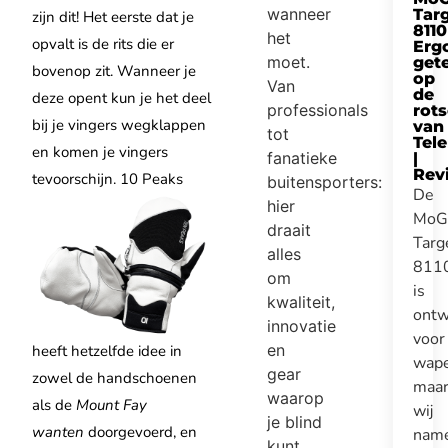
wanneer
Tar
zijn dit! Het eerste dat je
8110
het
opvalt is de rits die er
Erg
moet.
get
bovenop zit. Wanneer je
op
Van
de
deze opent kun je het deel
professionals
rot
bij je vingers wegklappen
van
tot
Tel
en komen je vingers
fanatieke
|
Rev
tevoorschijn.
10 Peaks
buitensporters:
De
hier
MoG
draait
Targ
alles
811
om
is
kwaliteit,
ontw
innovatie
voor
en
heeft hetzelfde idee in
wape
gear
zowel de handschoenen
maa
waarop
als de
Mount Fay
wij
je blind
wanten
doorgevoerd, en
nam
kunt