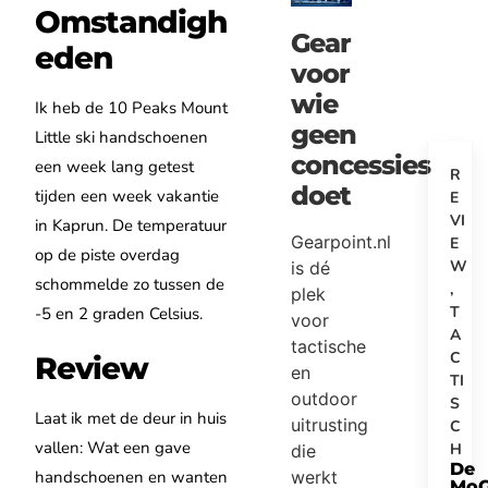
Omstandigh
Gear
eden
voor
wie
Ik heb de 10 Peaks Mount
geen
Little ski handschoenen
concessies
een week lang getest
R
doet
tijden een week vakantie
E
VI
in Kaprun. De temperatuur
Gearpoint.nl
E
op de piste overdag
W
is dé
schommelde zo tussen de
,
plek
T
-5 en 2 graden Celsius.
voor
A
tactische
C
Review
en
TI
outdoor
S
Laat ik met de deur in huis
uitrusting
C
vallen: Wat een gave
H
die
De
werkt
handschoenen en wanten
Mo