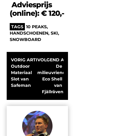
Adviesprijs
(online): € 120,-
TAGS
10 PEAKS
,
HANDSCHOENEN
,
SKI
,
SNOWBOARD
VORIG ARTIKEL
VOLGEND ARTIKEL
Outdoor 
De 
Materiaal 
milieuvriendelijk 
Slot van 
Eco Shell 
Safeman
van 
Fjällräven